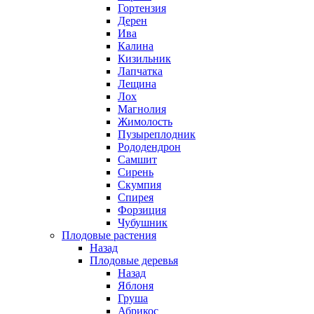
Гортензия
Дерен
Ива
Калина
Кизильник
Лапчатка
Лещина
Лох
Магнолия
Жимолость
Пузыреплодник
Рододендрон
Самшит
Сирень
Скумпия
Спирея
Форзиция
Чубушник
Плодовые растения
Назад
Плодовые деревья
Назад
Яблоня
Груша
Абрикос