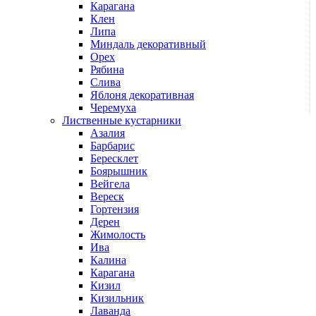
Карагана
Клен
Липа
Миндаль декоративный
Орех
Рябина
Слива
Яблоня декоративная
Черемуха
Лиственные кустарники
Азалия
Барбарис
Бересклет
Боярышник
Вейгела
Вереск
Гортензия
Дерен
Жимолость
Ива
Калина
Карагана
Кизил
Кизильник
Лаванда