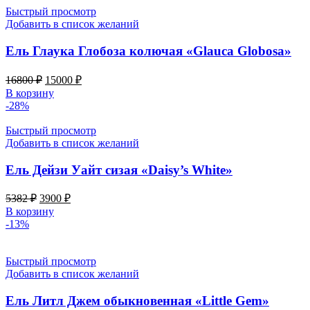
Быстрый просмотр
Добавить в список желаний
Ель Глаука Глобоза колючая «Glauca Globosa»
Первоначальная
Текущая
16800
₽
15000
₽
цена
цена:
В корзину
составляла
15000 ₽.
-28%
16800 ₽.
Быстрый просмотр
Добавить в список желаний
Ель Дейзи Уайт сизая «Daisy’s White»
Первоначальная
Текущая
5382
₽
3900
₽
цена
цена:
В корзину
составляла
3900 ₽.
-13%
5382 ₽.
Быстрый просмотр
Добавить в список желаний
Ель Литл Джем обыкновенная «Little Gem»