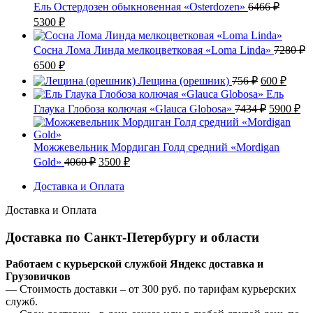
Ель Остердозен обыкновенная «Osterdozen»
6466
₽
Первоначальная
Текущая
5300
₽
цена
цена:
составляла
5300 ₽.
Сосна Лома Линда мелкоцветковая «Loma Linda»
7280
₽
6466 ₽.
Первоначальная
Текущая
6500
₽
цена
цена:
Первонача
Теку
Лещина (орешник)
756
₽
600
₽
составляла
6500 ₽.
цена
цена:
Ель
7280 ₽.
составляла
600 ₽
Первонач
Те
Глаука Глобоза колючая «Glauca Globosa»
7434
₽
5900
₽
756 ₽.
цена
це
составля
59
7434 ₽.
Можжевельник Мордиган Голд средний «Mordigan
Первоначальная
Текущая
Gold»
4060
₽
3500
₽
цена
цена:
составляла
Доставка и Оплата
3500 ₽.
4060 ₽.
Доставка и Оплата
Доставка по Санкт-Петербургу и области
Работаем с курьерской службой Яндекс доставка и
Грузовичков
— Стоимость доставки – от 300 руб. по тарифам курьерских
служб.