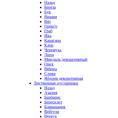
Назад
Береза
Бук
Вишня
Вяз
Гинкго
Граб
Ива
Карагана
Клен
Черемуха
Липа
Миндаль декоративный
Орех
Рябина
Слива
Яблоня декоративная
Лиственные кустарники
Назад
Азалия
Барбарис
Бересклет
Боярышник
Вейгела
Вереск