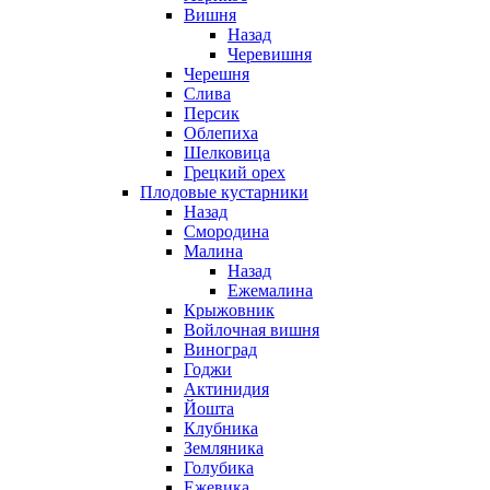
Вишня
Назад
Черевишня
Черешня
Слива
Персик
Облепиха
Шелковица
Грецкий орех
Плодовые кустарники
Назад
Смородина
Малина
Назад
Ежемалина
Крыжовник
Войлочная вишня
Виноград
Годжи
Актинидия
Йошта
Клубника
Земляника
Голубика
Ежевика