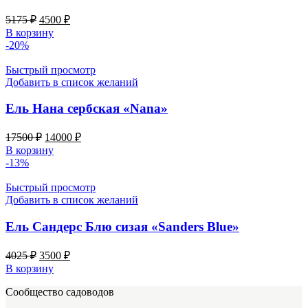
Первоначальная
Текущая
5175
₽
4500
₽
цена
цена:
В корзину
составляла
4500 ₽.
-20%
5175 ₽.
Быстрый просмотр
Добавить в список желаний
Ель Нана сербская «Nana»
Первоначальная
Текущая
17500
₽
14000
₽
цена
цена:
В корзину
составляла
14000 ₽.
-13%
17500 ₽.
Быстрый просмотр
Добавить в список желаний
Ель Сандерс Блю сизая «Sanders Blue»
Первоначальная
Текущая
4025
₽
3500
₽
цена
цена:
В корзину
составляла
3500 ₽.
Сообщество садоводов
4025 ₽.