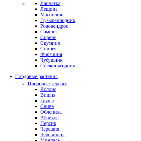
Лапчатка
Лещина
Магнолия
Пузыреплодник
Рододендрон
Самшит
Сирень
Скумпия
Спирея
Форзиция
Чубушник
Снежноягодник
Плодовые растения
Плодовые деревья
Яблоня
Вишня
Груша
Слива
Облепиха
Абрикос
Персик
Черешня
Черевишня
Миндаль