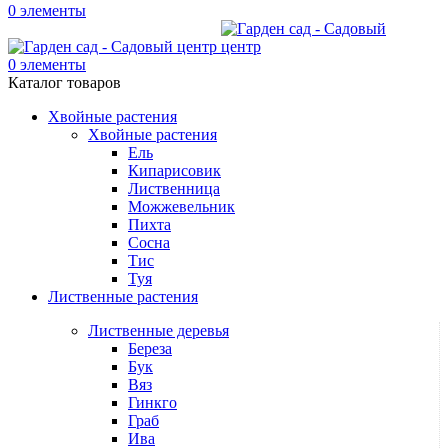
0
элементы
0
элементы
Каталог товаров
Хвойные растения
Хвойные растения
Ель
Кипарисовик
Лиственница
Можжевельник
Пихта
Сосна
Тис
Туя
Лиственные растения
Лиственные деревья
Береза
Бук
Вяз
Гинкго
Граб
Ива