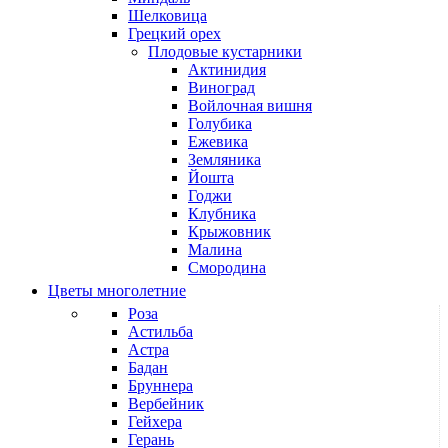
Шелковица
Грецкий орех
Плодовые кустарники
Актинидия
Виноград
Войлочная вишня
Голубика
Ежевика
Земляника
Йошта
Годжи
Клубника
Крыжовник
Малина
Смородина
Цветы многолетние
Роза
Астильба
Астра
Бадан
Бруннера
Вербейник
Гейхера
Герань