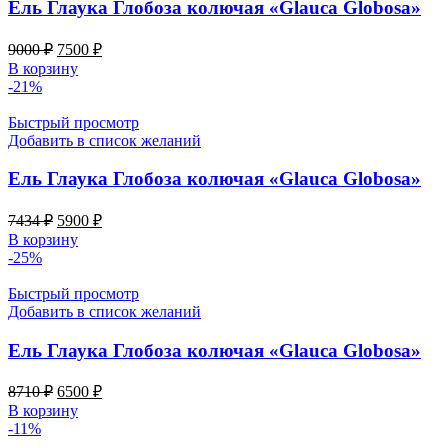
Ель Глаука Глобоза колючая «Glauca Globosa»
Первоначальная
Текущая
9000
₽
7500
₽
цена
цена:
В корзину
составляла
7500 ₽.
-21%
9000 ₽.
Быстрый просмотр
Добавить в список желаний
Ель Глаука Глобоза колючая «Glauca Globosa»
Первоначальная
Текущая
7434
₽
5900
₽
цена
цена:
В корзину
составляла
5900 ₽.
-25%
7434 ₽.
Быстрый просмотр
Добавить в список желаний
Ель Глаука Глобоза колючая «Glauca Globosa»
Первоначальная
Текущая
8710
₽
6500
₽
цена
цена:
В корзину
составляла
6500 ₽.
-11%
8710 ₽.