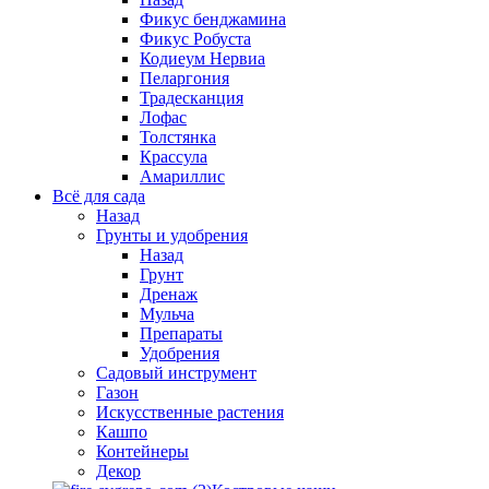
Фикус бенджамина
Фикус Робуста
Кодиеум Нервиа
Пеларгония
Традесканция
Лофас
Толстянка
Крассула
Амариллис
Всё для сада
Назад
Грунты и удобрения
Назад
Грунт
Дренаж
Мульча
Препараты
Удобрения
Садовый инструмент
Газон
Искусственные растения
Кашпо
Контейнеры
Декор