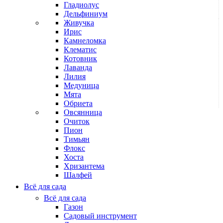
Гладиолус
Дельфиниум
Живучка
Ирис
Камнеломка
Клематис
Котовник
Лаванда
Лилия
Медуница
Мята
Обриета
Овсянница
Очиток
Пион
Тимьян
Флокс
Хоста
Хризантема
Шалфей
Всё для сада
Всё для сада
Газон
Садовый инструмент