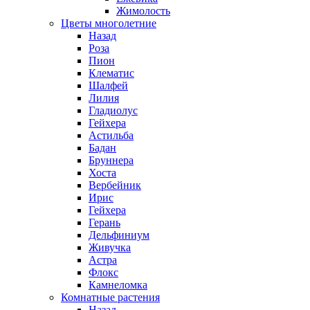
Жимолость
Цветы многолетние
Назад
Роза
Пион
Клематис
Шалфей
Лилия
Гладиолус
Гейхера
Астильба
Бадан
Бруннера
Хоста
Вербейник
Ирис
Гейхера
Герань
Дельфиниум
Живучка
Астра
Флокс
Камнеломка
Комнатные растения
Назад