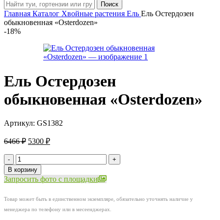
Поиск
Главная
Каталог
Хвойные растения
Ель
Ель Остердозен
обыкновенная «Osterdozen»
-18%
Ель Остердозен
обыкновенная «Osterdozen»
Артикул:
GS1382
Первоначальная
Текущая
6466
₽
5300
₽
цена
цена:
составляла
Количество
5300 ₽.
товара
6466 ₽.
В корзину
Ель
Запросить фото с площадки
Остердозен
обыкновенная
Товар может быть в единственном экземпляре, обязательно уточнять наличие у
«Osterdozen»
менеджера по телефону или в месеенджерах.