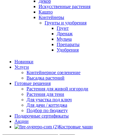
Декор
Искусственные растения
Кашпо
Контейнеры
Грунты и удобрения
Грунт
Дренаж
Мульча
Препараты
Удобрения
Новинки
Услуги
Контейнерное озеленение
Высадка растений
Готовые решения
Растения для живой изгороди
Растения для тени
Для участка под ключ
Для дачи / коттеджа
Подбор по бюджету
Подарочные сертификаты
Акции
Костровые чаши