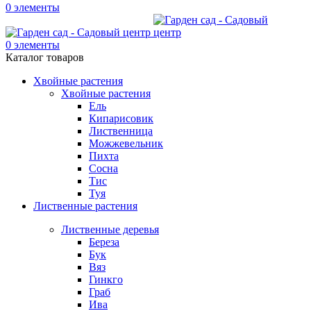
0
элементы
0
элементы
Каталог товаров
Хвойные растения
Хвойные растения
Ель
Кипарисовик
Лиственница
Можжевельник
Пихта
Сосна
Тис
Туя
Лиственные растения
Лиственные деревья
Береза
Бук
Вяз
Гинкго
Граб
Ива