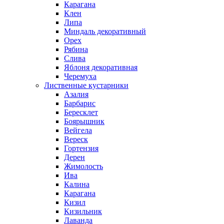
Карагана
Клен
Липа
Миндаль декоративный
Орех
Рябина
Слива
Яблоня декоративная
Черемуха
Лиственные кустарники
Азалия
Барбарис
Бересклет
Боярышник
Вейгела
Вереск
Гортензия
Дерен
Жимолость
Ива
Калина
Карагана
Кизил
Кизильник
Лаванда