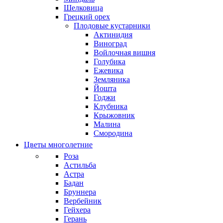
Шелковица
Грецкий орех
Плодовые кустарники
Актинидия
Виноград
Войлочная вишня
Голубика
Ежевика
Земляника
Йошта
Годжи
Клубника
Крыжовник
Малина
Смородина
Цветы многолетние
Роза
Астильба
Астра
Бадан
Бруннера
Вербейник
Гейхера
Герань