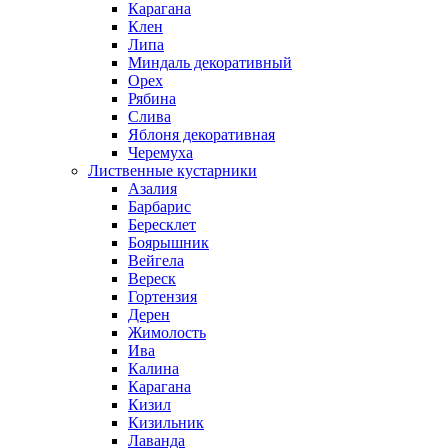
Карагана
Клен
Липа
Миндаль декоративный
Орех
Рябина
Слива
Яблоня декоративная
Черемуха
Лиственные кустарники
Азалия
Барбарис
Бересклет
Боярышник
Вейгела
Вереск
Гортензия
Дерен
Жимолость
Ива
Калина
Карагана
Кизил
Кизильник
Лаванда