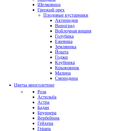
Шелковица
Грецкий орех
Плодовые кустарники
Актинидия
Виноград
Войлочная вишня
Голубика
Ежевика
Земляника
Йошта
Годжи
Клубника
Крыжовник
Малина
Смородина
Цветы многолетние
Роза
Астильба
Астра
Бадан
Бруннера
Вербейник
Гейхера
Герань