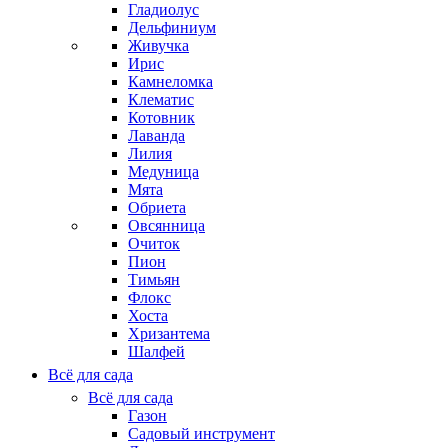
Гладиолус
Дельфиниум
Живучка
Ирис
Камнеломка
Клематис
Котовник
Лаванда
Лилия
Медуница
Мята
Обриета
Овсянница
Очиток
Пион
Тимьян
Флокс
Хоста
Хризантема
Шалфей
Всё для сада
Всё для сада
Газон
Садовый инструмент