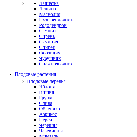
Лапчатка
Лещина
Магнолия
Пузыреплодник
Рододендрон
Самшит
Сирень
Скумпия
Спирея
Форзиция
Чубушник
Снежноягодник
Плодовые растения
Плодовые деревья
Яблоня
Вишня
Груша
Слива
Облепиха
Абрикос
Персик
Черешня
Черевишня
Миндаль