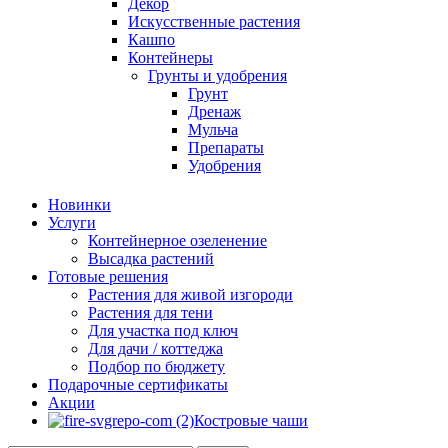
Декор
Искусственные растения
Кашпо
Контейнеры
Грунты и удобрения
Грунт
Дренаж
Мульча
Препараты
Удобрения
Новинки
Услуги
Контейнерное озеленение
Высадка растений
Готовые решения
Растения для живой изгороди
Растения для тени
Для участка под ключ
Для дачи / коттеджа
Подбор по бюджету
Подарочные сертификаты
Акции
Костровые чаши