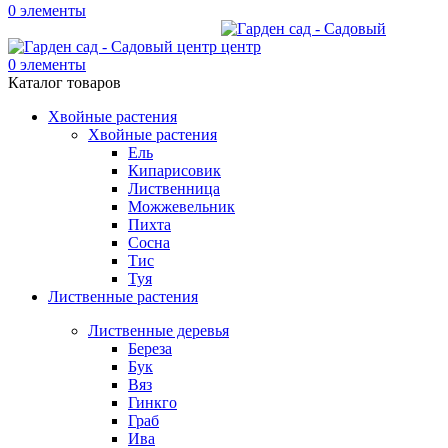
0
элементы
0
элементы
Каталог товаров
Хвойные растения
Хвойные растения
Ель
Кипарисовик
Лиственница
Можжевельник
Пихта
Сосна
Тис
Туя
Лиственные растения
Лиственные деревья
Береза
Бук
Вяз
Гинкго
Граб
Ива