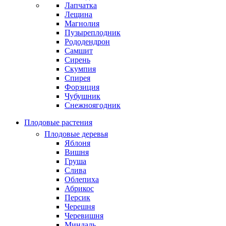
Лапчатка
Лещина
Магнолия
Пузыреплодник
Рододендрон
Самшит
Сирень
Скумпия
Спирея
Форзиция
Чубушник
Снежноягодник
Плодовые растения
Плодовые деревья
Яблоня
Вишня
Груша
Слива
Облепиха
Абрикос
Персик
Черешня
Черевишня
Миндаль