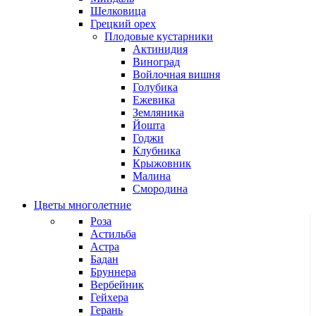
Шелковица
Грецкий орех
Плодовые кустарники
Актинидия
Виноград
Войлочная вишня
Голубика
Ежевика
Земляника
Йошта
Годжи
Клубника
Крыжовник
Малина
Смородина
Цветы многолетние
Роза
Астильба
Астра
Бадан
Бруннера
Вербейник
Гейхера
Герань