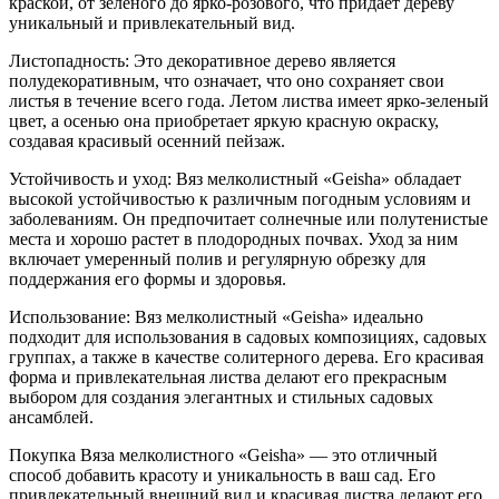
краской, от зеленого до ярко-розового, что придает дереву
уникальный и привлекательный вид.
Листопадность: Это декоративное дерево является
полудекоративным, что означает, что оно сохраняет свои
листья в течение всего года. Летом листва имеет ярко-зеленый
цвет, а осенью она приобретает яркую красную окраску,
создавая красивый осенний пейзаж.
Устойчивость и уход: Вяз мелколистный «Geisha» обладает
высокой устойчивостью к различным погодным условиям и
заболеваниям. Он предпочитает солнечные или полутенистые
места и хорошо растет в плодородных почвах. Уход за ним
включает умеренный полив и регулярную обрезку для
поддержания его формы и здоровья.
Использование: Вяз мелколистный «Geisha» идеально
подходит для использования в садовых композициях, садовых
группах, а также в качестве солитерного дерева. Его красивая
форма и привлекательная листва делают его прекрасным
выбором для создания элегантных и стильных садовых
ансамблей.
Покупка Вяза мелколистного «Geisha» — это отличный
способ добавить красоту и уникальность в ваш сад. Его
привлекательный внешний вид и красивая листва делают его