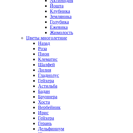
Актинидия
Йошта
Клубника
Земляника
Голубика
Ежевика
Жимолость
Цветы многолетние
Назад
Роза
Пион
Клематис
Шалфей
Лилия
Гладиолус
Гейхера
Астильба
Бадан
Бруннера
Хоста
Вербейник
Ирис
Гейхера
Герань
Дельфиниум