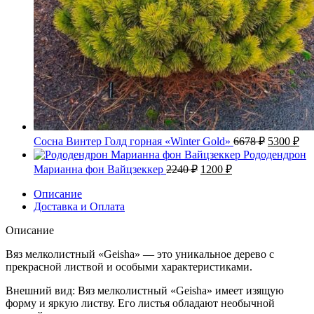
Первонач
Те
Сосна Винтер Голд горная «Winter Gold»
6678
₽
5300
₽
цена
цен
Рододендрон
составлял
530
Первоначальная
Текущая
Марианна фон Вайцзеккер
2240
₽
1200
₽
6678 ₽.
цена
цена:
составляла
Описание
1200 ₽.
Доставка и Оплата
2240 ₽.
Описание
Вяз мелколистный «Geisha» — это уникальное дерево с
прекрасной листвой и особыми характеристиками.
Внешний вид: Вяз мелколистный «Geisha» имеет изящую
форму и яркую листву. Его листья обладают необычной