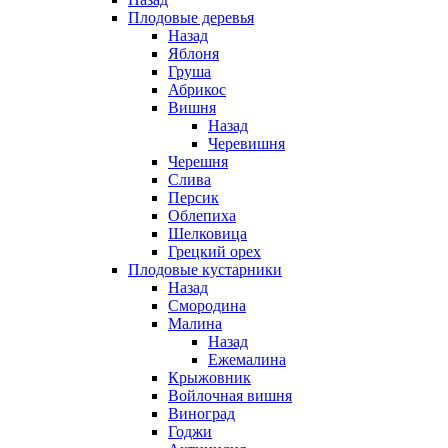
Плодовые деревья
Назад
Яблоня
Груша
Абрикос
Вишня
Назад
Черевишня
Черешня
Слива
Персик
Облепиха
Шелковица
Грецкий орех
Плодовые кустарники
Назад
Смородина
Малина
Назад
Ежемалина
Крыжовник
Войлочная вишня
Виноград
Годжи