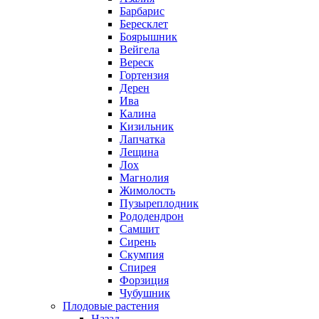
Барбарис
Бересклет
Боярышник
Вейгела
Вереск
Гортензия
Дерен
Ива
Калина
Кизильник
Лапчатка
Лещина
Лох
Магнолия
Жимолость
Пузыреплодник
Рододендрон
Самшит
Сирень
Скумпия
Спирея
Форзиция
Чубушник
Плодовые растения
Назад