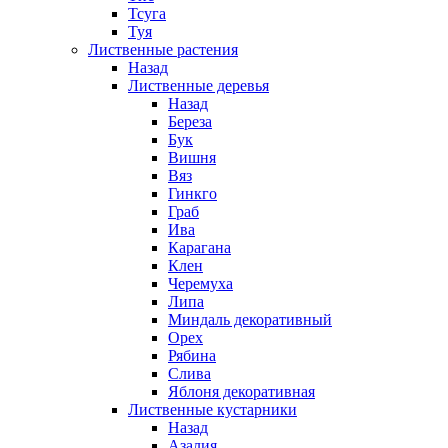
Тсуга
Туя
Лиственные растения
Назад
Лиственные деревья
Назад
Береза
Бук
Вишня
Вяз
Гинкго
Граб
Ива
Карагана
Клен
Черемуха
Липа
Миндаль декоративный
Орех
Рябина
Слива
Яблоня декоративная
Лиственные кустарники
Назад
Азалия