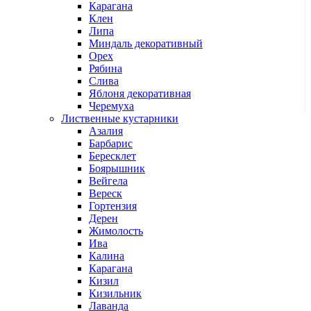
Карагана
Клен
Липа
Миндаль декоративный
Орех
Рябина
Слива
Яблоня декоративная
Черемуха
Лиственные кустарники
Азалия
Барбарис
Бересклет
Боярышник
Вейгела
Вереск
Гортензия
Дерен
Жимолость
Ива
Калина
Карагана
Кизил
Кизильник
Лаванда