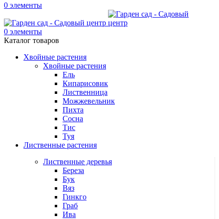
0
элементы
0
элементы
Каталог товаров
Хвойные растения
Хвойные растения
Ель
Кипарисовик
Лиственница
Можжевельник
Пихта
Сосна
Тис
Туя
Лиственные растения
Лиственные деревья
Береза
Бук
Вяз
Гинкго
Граб
Ива