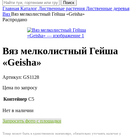
Поиск
Главная
Каталог
Лиственные растения
Лиственные деревья
Вяз
Вяз мелколистный Гейша «Geisha»
Распродано
Вяз мелколистный Гейша
«Geisha»
Артикул:
GS1128
Цена по запросу
Контейнер
C5
Нет в наличии
Запросить фото с площадки
Товар может быть в единственном экземпляре, обязательно уточнять наличие у