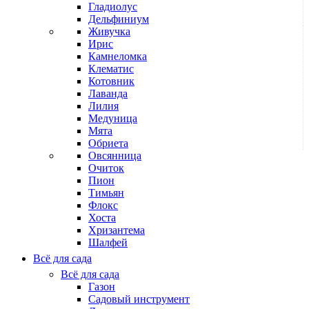
Гладиолус
Дельфиниум
Живучка
Ирис
Камнеломка
Клематис
Котовник
Лаванда
Лилия
Медуница
Мята
Обриета
Овсянница
Очиток
Пион
Тимьян
Флокс
Хоста
Хризантема
Шалфей
Всё для сада
Всё для сада
Газон
Садовый инструмент