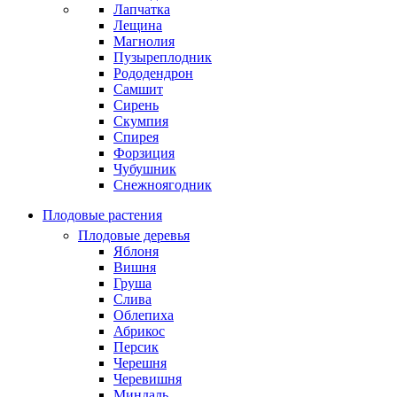
Лапчатка
Лещина
Магнолия
Пузыреплодник
Рододендрон
Самшит
Сирень
Скумпия
Спирея
Форзиция
Чубушник
Снежноягодник
Плодовые растения
Плодовые деревья
Яблоня
Вишня
Груша
Слива
Облепиха
Абрикос
Персик
Черешня
Черевишня
Миндаль