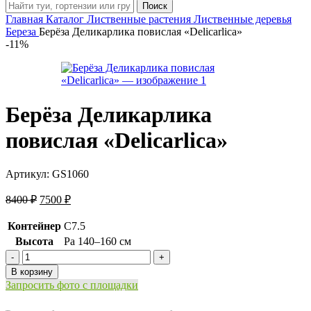
Поиск
Главная
Каталог
Лиственные растения
Лиственные деревья
Береза
Берёза Деликарлика повислая «Delicarlica»
-11%
Берёза Деликарлика
повислая «Delicarlica»
Артикул:
GS1060
Первоначальная
Текущая
8400
₽
7500
₽
цена
цена:
составляла
7500 ₽.
Контейнер
C7.5
8400 ₽.
Высота
Pa 140–160 см
Количество
товара
В корзину
Берёза
Запросить фото с площадки
Деликарлика
повислая