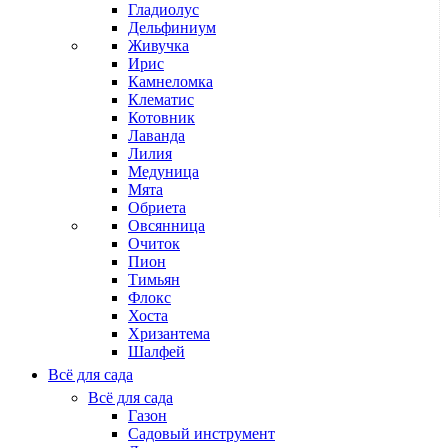
Гладиолус
Дельфиниум
Живучка
Ирис
Камнеломка
Клематис
Котовник
Лаванда
Лилия
Медуница
Мята
Обриета
Овсянница
Очиток
Пион
Тимьян
Флокс
Хоста
Хризантема
Шалфей
Всё для сада
Всё для сада
Газон
Садовый инструмент