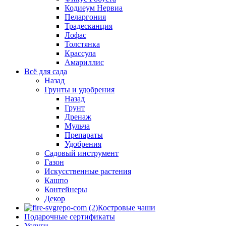
Кодиеум Нервиа
Пеларгония
Традесканция
Лофас
Толстянка
Крассула
Амариллис
Всё для сада
Назад
Грунты и удобрения
Назад
Грунт
Дренаж
Мульча
Препараты
Удобрения
Садовый инструмент
Газон
Искусственные растения
Кашпо
Контейнеры
Декор
Костровые чаши
Подарочные сертификаты
Услуги