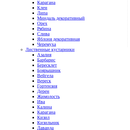
Карагана
Клен
Липа
Миндаль декоративный
Орех
Рябина
Слива
Яблоня декоративная
Черемуха
Лиственные кустарники
Азалия
Барбарис
Бересклет
Боярышник
Вейгела
Вереск
Гортензия
Дерен
Жимолость
Ива
Калина
Карагана
Кизил
Кизильник
Лаванда