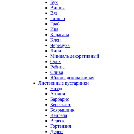
Бук
Вишня
Вяз
Гинкго
Граб
Ива
Карагана
Клен
Черемуха
Липа
Миндаль декоративный
Орех
Рябина
Слива
Яблоня декоративная
Лиственные кустарники
Назад
Азалия
Барбарис
Бересклет
Боярышник
Вейгела
Вереск
Гортензия
Дерен