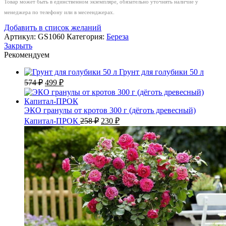
Товар может быть в единственном экземпляре, обязательно уточнять наличие у
«Delicarlica»
менеджера по телефону или в месеенджерах.
Добавить в список желаний
Артикул:
GS1060
Категория:
Береза
Закрыть
Рекомендуем
Грунт для голубики 50 л
Первоначальная
Текущая
574
₽
499
₽
цена
цена:
составляла
499 ₽.
574 ₽.
ЭКО гранулы от кротов 300 г (дёготь древесный)
Первоначальная
Текущая
Капитал-ПРОК
258
₽
230
₽
цена
цена:
составляла
230 ₽.
258 ₽.