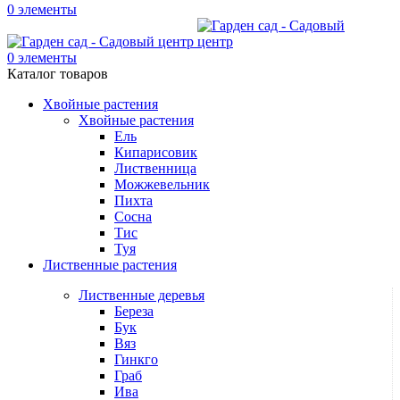
0
элементы
0
элементы
Каталог товаров
Хвойные растения
Хвойные растения
Ель
Кипарисовик
Лиственница
Можжевельник
Пихта
Сосна
Тис
Туя
Лиственные растения
Лиственные деревья
Береза
Бук
Вяз
Гинкго
Граб
Ива