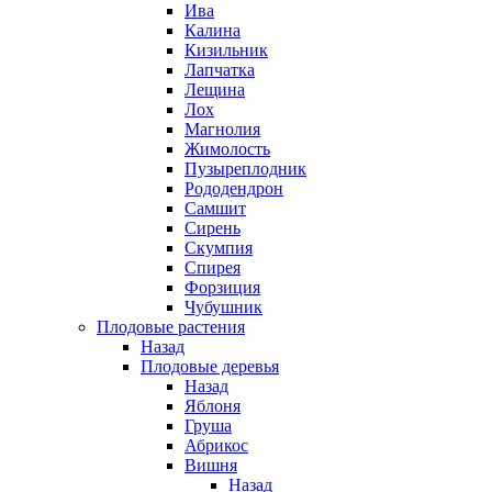
Ива
Калина
Кизильник
Лапчатка
Лещина
Лох
Магнолия
Жимолость
Пузыреплодник
Рододендрон
Самшит
Сирень
Скумпия
Спирея
Форзиция
Чубушник
Плодовые растения
Назад
Плодовые деревья
Назад
Яблоня
Груша
Абрикос
Вишня
Назад