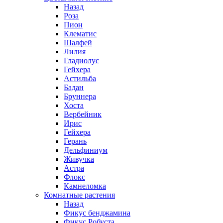
Назад
Роза
Пион
Клематис
Шалфей
Лилия
Гладиолус
Гейхера
Астильба
Бадан
Бруннера
Хоста
Вербейник
Ирис
Гейхера
Герань
Дельфиниум
Живучка
Астра
Флокс
Камнеломка
Комнатные растения
Назад
Фикус бенджамина
Фикус Робуста