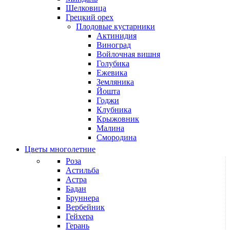
Шелковица
Грецкий орех
Плодовые кустарники
Актинидия
Виноград
Войлочная вишня
Голубика
Ежевика
Земляника
Йошта
Годжи
Клубника
Крыжовник
Малина
Смородина
Цветы многолетние
Роза
Астильба
Астра
Бадан
Бруннера
Вербейник
Гейхера
Герань