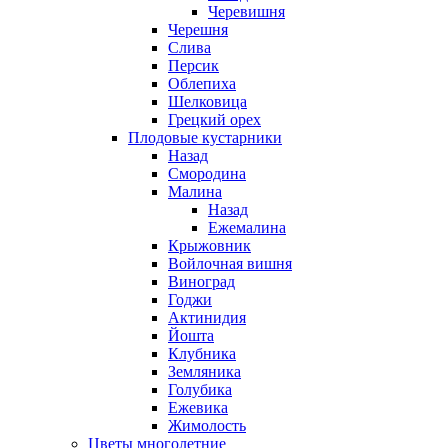
Черевишня
Черешня
Слива
Персик
Облепиха
Шелковица
Грецкий орех
Плодовые кустарники
Назад
Смородина
Малина
Назад
Ежемалина
Крыжовник
Войлочная вишня
Виноград
Годжи
Актинидия
Йошта
Клубника
Земляника
Голубика
Ежевика
Жимолость
Цветы многолетние