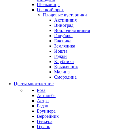
Шелковица
Грецкий орех
Плодовые кустарники
Актинидия
Виноград
Войлочная вишня
Голубика
Ежевика
Земляника
Йошта
Годжи
Клубника
Крыжовник
Малина
Смородина
Цветы многолетние
Роза
Астильба
Астра
Бадан
Бруннера
Вербейник
Гейхера
Герань