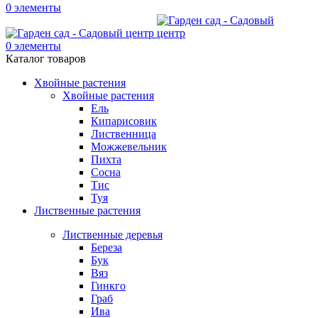
0
элементы
0
элементы
Каталог товаров
Хвойные растения
Хвойные растения
Ель
Кипарисовик
Лиственница
Можжевельник
Пихта
Сосна
Тис
Туя
Лиственные растения
Лиственные деревья
Береза
Бук
Вяз
Гинкго
Граб
Ива