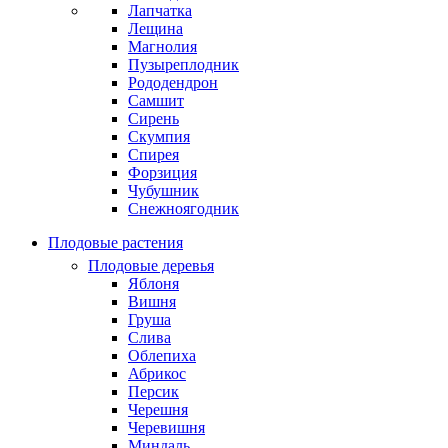
Лапчатка
Лещина
Магнолия
Пузыреплодник
Рододендрон
Самшит
Сирень
Скумпия
Спирея
Форзиция
Чубушник
Снежноягодник
Плодовые растения
Плодовые деревья
Яблоня
Вишня
Груша
Слива
Облепиха
Абрикос
Персик
Черешня
Черевишня
Миндаль