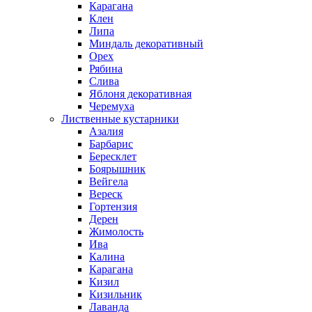
Карагана
Клен
Липа
Миндаль декоративный
Орех
Рябина
Слива
Яблоня декоративная
Черемуха
Лиственные кустарники
Азалия
Барбарис
Бересклет
Боярышник
Вейгела
Вереск
Гортензия
Дерен
Жимолость
Ива
Калина
Карагана
Кизил
Кизильник
Лаванда