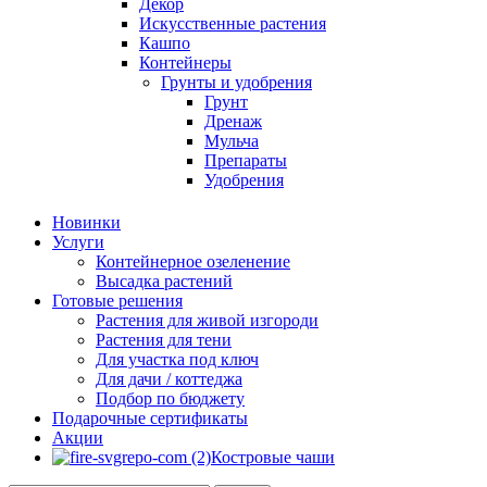
Декор
Искусственные растения
Кашпо
Контейнеры
Грунты и удобрения
Грунт
Дренаж
Мульча
Препараты
Удобрения
Новинки
Услуги
Контейнерное озеленение
Высадка растений
Готовые решения
Растения для живой изгороди
Растения для тени
Для участка под ключ
Для дачи / коттеджа
Подбор по бюджету
Подарочные сертификаты
Акции
Костровые чаши