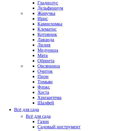
Гладиолус
Дельфиниум
Живучка
Ирис
Камнеломка
Клематис
Котовник
Лаванда
Лилия
Медуница
Мята
Обриета
Овсянница
Очиток
Пион
Тимьян
Флокс
Хоста
Хризантема
Шалфей
Всё для сада
Всё для сада
Газон
Садовый инструмент