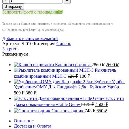
товара
В корзину
Сирень
Запросить фото с площадки
Фантазия
Товар может быть в единственном экземпляре, обязательно уточнять наличие у
менеджера по телефону или в месеенджерах.
Добавить в список желаний
Артикул:
SI010
Категория:
Сирень
Закрыть
Рекомендуем
Первоначал
Теку
Кашпо из ротанга
2860
₽
2600
₽
цена
цена:
Рыхлитель
составляла
2600 
Первоначальная
Текущая
комбинированный МКП-3
126
₽
100
₽
2860 ₽.
цена
цена:
составляла
100 ₽.
Удобрение-ОМУ Для Ландшафт 2,5кг Буйские Удобр.
126 ₽.
Первоначальная
Текущая
509
₽
380
₽
цена
цена:
Ель Литл
составляла
380 ₽.
Первоначальная
Текущая
Джем обыкновенная «Little Gem»
5175
₽
4500
₽
509 ₽.
цена
цена:
Первоначальная
Текущая
Снежноягодник
748
₽
650
₽
составляла
4500 ₽.
цена
цена:
5175 ₽.
составляла
Описание
650 ₽.
Доставка и Оплата
748 ₽.