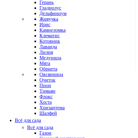
Герань
Гладиолус
Дельфиниум
Живучка
Ирис
Камнеломка
Клематис
Котовник
Лаванда
Лилия
Медуница
Мята
Обриета
Овсянница
Очиток
Пион
Тимьян
Флокс
Хоста
Хризантема
Шалфей
Всё для сада
Всё для сада
Газон