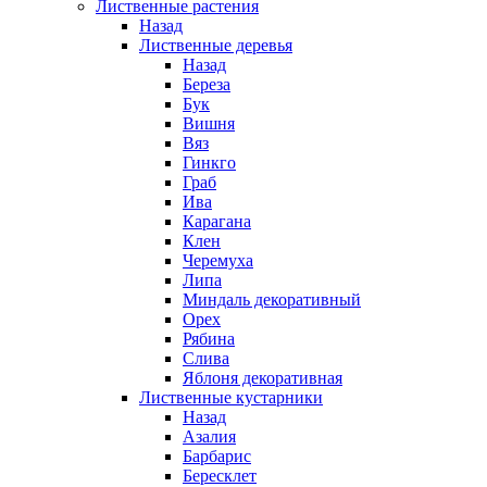
Лиственные растения
Назад
Лиственные деревья
Назад
Береза
Бук
Вишня
Вяз
Гинкго
Граб
Ива
Карагана
Клен
Черемуха
Липа
Миндаль декоративный
Орех
Рябина
Слива
Яблоня декоративная
Лиственные кустарники
Назад
Азалия
Барбарис
Бересклет