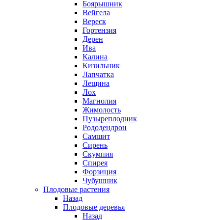
Боярышник
Вейгела
Вереск
Гортензия
Дерен
Ива
Калина
Кизильник
Лапчатка
Лещина
Лох
Магнолия
Жимолость
Пузыреплодник
Рододендрон
Самшит
Сирень
Скумпия
Спирея
Форзиция
Чубушник
Плодовые растения
Назад
Плодовые деревья
Назад