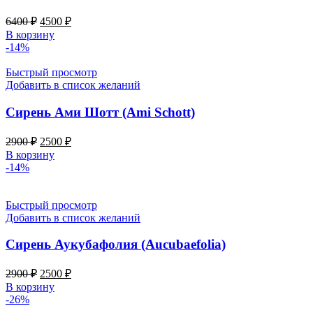
Первоначальная
Текущая
6400
₽
4500
₽
цена
цена:
В корзину
составляла
4500 ₽.
-14%
6400 ₽.
Быстрый просмотр
Добавить в список желаний
Сирень Ами Шотт (Ami Schott)
Первоначальная
Текущая
2900
₽
2500
₽
цена
цена:
В корзину
составляла
2500 ₽.
-14%
2900 ₽.
Быстрый просмотр
Добавить в список желаний
Сирень Аукубафолия (Aucubaefolia)
Первоначальная
Текущая
2900
₽
2500
₽
цена
цена:
В корзину
составляла
2500 ₽.
-26%
2900 ₽.