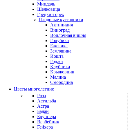
Миндаль
Шелковица
Грецкий орех
Плодовые кустарники
Актинидия
Виноград
Войлочная вишня
Голубика
Ежевика
Земляника
Йошта
Годжи
Клубника
Крыжовник
Малина
Смородина
Цветы многолетние
Роза
Астильба
Астра
Бадан
Бруннера
Вербейник
Гейхера