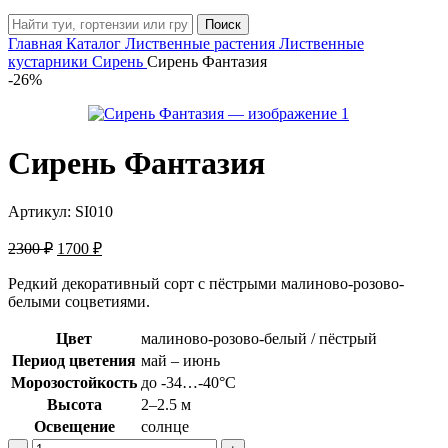
Поиск
Главная
Каталог
Лиственные растения
Лиственные
кустарники
Сирень
Сирень Фантазия
-26%
Сирень Фантазия
Артикул:
SI010
Первоначальная
Текущая
2300
₽
1700
₽
цена
цена:
составляла
Редкий декоративный сорт с пёстрыми малиново-розово-
1700 ₽.
белыми соцветиями.
2300 ₽.
Цвет
малиново-розово-белый / пёстрый
Период цветения
май – июнь
Морозостойкость
до -34…-40°C
Высота
2–2.5 м
Освещение
солнце
Количество