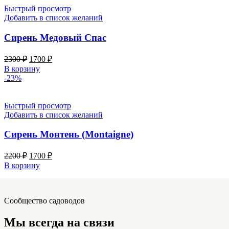
Быстрый просмотр
Добавить в список желаний
Сирень Медовый Спас
Первоначальная
Текущая
2300
₽
1700
₽
цена
цена:
В корзину
составляла
1700 ₽.
-23%
2300 ₽.
Быстрый просмотр
Добавить в список желаний
Сирень Монтень (Montaigne)
Первоначальная
Текущая
2200
₽
1700
₽
цена
цена:
В корзину
составляла
1700 ₽.
2200 ₽.
Сообщество садоводов
Мы всегда на связи