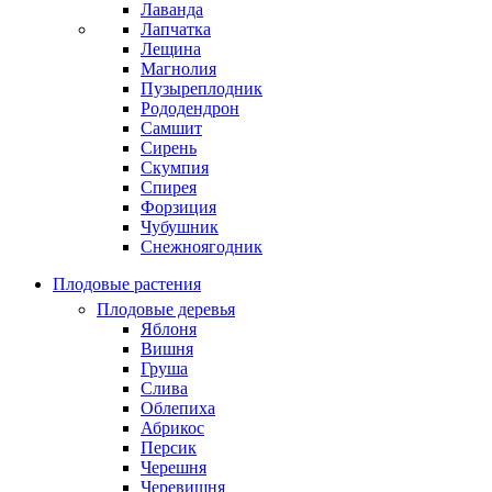
Лаванда
Лапчатка
Лещина
Магнолия
Пузыреплодник
Рододендрон
Самшит
Сирень
Скумпия
Спирея
Форзиция
Чубушник
Снежноягодник
Плодовые растения
Плодовые деревья
Яблоня
Вишня
Груша
Слива
Облепиха
Абрикос
Персик
Черешня
Черевишня