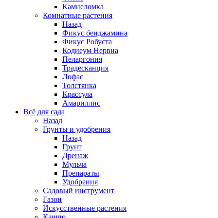
Камнеломка
Комнатные растения
Назад
Фикус бенджамина
Фикус Робуста
Кодиеум Нервиа
Пеларгония
Традесканция
Лофас
Толстянка
Крассула
Амариллис
Всё для сада
Назад
Грунты и удобрения
Назад
Грунт
Дренаж
Мульча
Препараты
Удобрения
Садовый инструмент
Газон
Искусственные растения
Кашпо