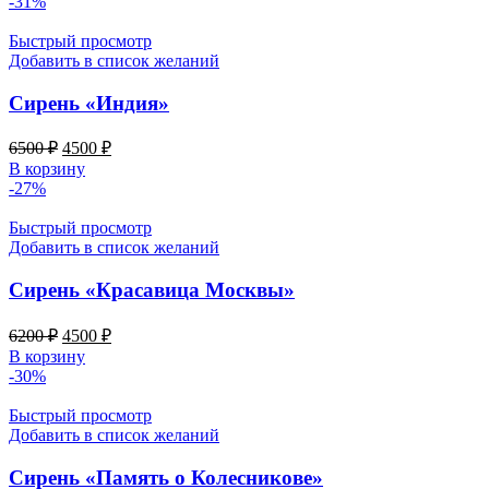
-31%
1250 ₽.
Быстрый просмотр
Добавить в список желаний
Сирень «Индия»
Первоначальная
Текущая
6500
₽
4500
₽
цена
цена:
В корзину
составляла
4500 ₽.
-27%
6500 ₽.
Быстрый просмотр
Добавить в список желаний
Сирень «Красавица Москвы»
Первоначальная
Текущая
6200
₽
4500
₽
цена
цена:
В корзину
составляла
4500 ₽.
-30%
6200 ₽.
Быстрый просмотр
Добавить в список желаний
Сирень «Память о Колесникове»