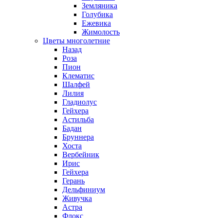
Земляника
Голубика
Ежевика
Жимолость
Цветы многолетние
Назад
Роза
Пион
Клематис
Шалфей
Лилия
Гладиолус
Гейхера
Астильба
Бадан
Бруннера
Хоста
Вербейник
Ирис
Гейхера
Герань
Дельфиниум
Живучка
Астра
Флокс