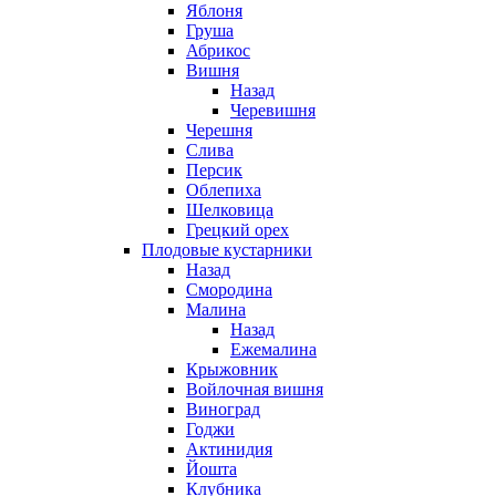
Яблоня
Груша
Абрикос
Вишня
Назад
Черевишня
Черешня
Слива
Персик
Облепиха
Шелковица
Грецкий орех
Плодовые кустарники
Назад
Смородина
Малина
Назад
Ежемалина
Крыжовник
Войлочная вишня
Виноград
Годжи
Актинидия
Йошта
Клубника