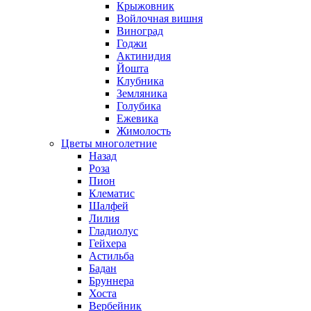
Крыжовник
Войлочная вишня
Виноград
Годжи
Актинидия
Йошта
Клубника
Земляника
Голубика
Ежевика
Жимолость
Цветы многолетние
Назад
Роза
Пион
Клематис
Шалфей
Лилия
Гладиолус
Гейхера
Астильба
Бадан
Бруннера
Хоста
Вербейник