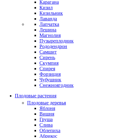
Карагана
Кизил
Кизильник
Лаванда
Лапчатка
Лещина
Магнолия
Пузыреплодник
Рододендрон
Самшит
Сирень
Скумпия
Спирея
Форзиция
Чубушник
Снежноягодник
Плодовые растения
Плодовые деревья
Яблоня
Вишня
Груша
Слива
Облепиха
Абрикос