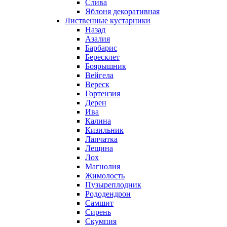
Слива
Яблоня декоративная
Лиственные кустарники
Назад
Азалия
Барбарис
Бересклет
Боярышник
Вейгела
Вереск
Гортензия
Дерен
Ива
Калина
Кизильник
Лапчатка
Лещина
Лох
Магнолия
Жимолость
Пузыреплодник
Рододендрон
Самшит
Сирень
Скумпия