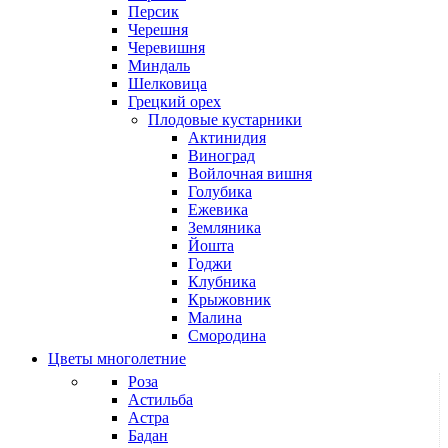
Персик
Черешня
Черевишня
Миндаль
Шелковица
Грецкий орех
Плодовые кустарники
Актинидия
Виноград
Войлочная вишня
Голубика
Ежевика
Земляника
Йошта
Годжи
Клубника
Крыжовник
Малина
Смородина
Цветы многолетние
Роза
Астильба
Астра
Бадан