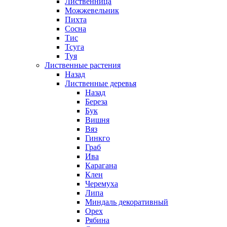
Лиственница
Можжевельник
Пихта
Сосна
Тис
Тсуга
Туя
Лиственные растения
Назад
Лиственные деревья
Назад
Береза
Бук
Вишня
Вяз
Гинкго
Граб
Ива
Карагана
Клен
Черемуха
Липа
Миндаль декоративный
Орех
Рябина