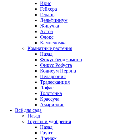
Ирис
Гейхера
Герань
Дельфиниум
Живучка
Астра
Флокс
Камнеломка
Комнатные растения
Назад
Фикус бенджамина
Фикус Робуста
Кодиеум Нервиа
Пеларгония
Традесканция
Лофас
Толстянка
Крассула
Амариллис
Всё для сада
Назад
Грунты и удобрения
Назад
Грунт
Дренаж