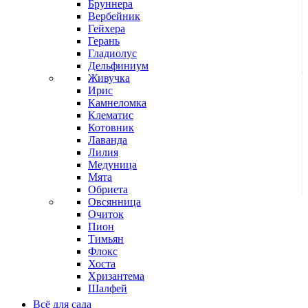
Бруннера
Вербейник
Гейхера
Герань
Гладиолус
Дельфиниум
Живучка
Ирис
Камнеломка
Клематис
Котовник
Лаванда
Лилия
Медуница
Мята
Обриета
Овсянница
Очиток
Пион
Тимьян
Флокс
Хоста
Хризантема
Шалфей
Всё для сада