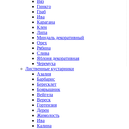
Вяз
Гинкго
Граб
Ива
Карагана
Клен
Липа
Миндаль декоративный
Орех
Рябина
Слива
Яблоня декоративная
Черемуха
Лиственные кустарники
Азалия
Барбарис
Бересклет
Боярышник
Вейгела
Вереск
Гортензия
Дерен
Жимолость
Ива
Калина