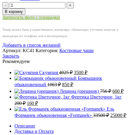
Количество
товара
В корзину
Костровая
Запросить фото с площадки
чаша
Солнечная
Товар может быть в единственном экземпляре, обязательно уточнять наличие у
вспышка
менеджера по телефону или в месеенджерах.
Добавить в список желаний
Артикул:
KC41
Категория:
Костровые чаши
Закрыть
Рекомендуем
Первоначальная
Текущая
Скумпия
4025
₽
3500
₽
цена
цена:
Боярышник
составляла
3500 ₽.
Первоначальная
Текущая
обыкновенный
1063
₽
850
₽
4025 ₽.
цена
цена:
Первонача
Теку
Лещина (орешник)
756
₽
600
₽
составляла
850 ₽.
цена
цена:
Фертика Цветочное, 1кг
1063 ₽.
составляла
600 ₽
Первоначальная
Текущая
200
₽
160
₽
756 ₽.
цена
цена:
Ель
составляла
160 ₽.
Первоначал
Тек
Форманек обыкновенная «Formanek»
33500
₽
25000
₽
200 ₽.
цена
цена
составляла
Описание
2500
Доставка и Оплата
33500 ₽.