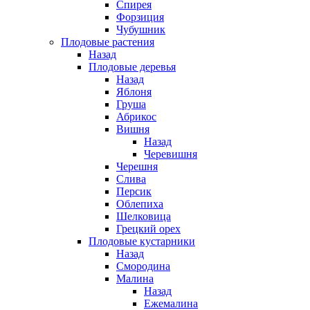
Спирея
Форзиция
Чубушник
Плодовые растения
Назад
Плодовые деревья
Назад
Яблоня
Груша
Абрикос
Вишня
Назад
Черевишня
Черешня
Слива
Персик
Облепиха
Шелковица
Грецкий орех
Плодовые кустарники
Назад
Смородина
Малина
Назад
Ежемалина