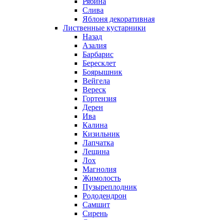
Рябина
Слива
Яблоня декоративная
Лиственные кустарники
Назад
Азалия
Барбарис
Бересклет
Боярышник
Вейгела
Вереск
Гортензия
Дерен
Ива
Калина
Кизильник
Лапчатка
Лещина
Лох
Магнолия
Жимолость
Пузыреплодник
Рододендрон
Самшит
Сирень