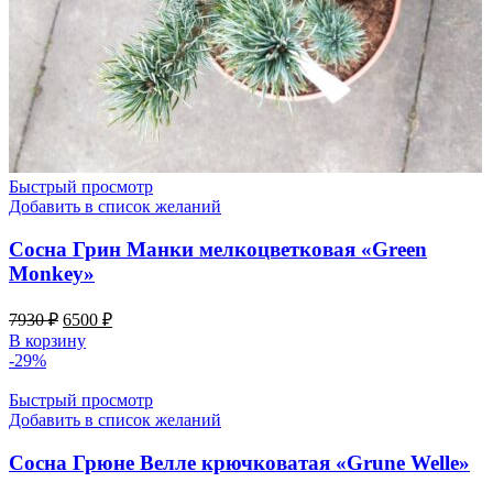
Быстрый просмотр
Добавить в список желаний
Сосна Грин Манки мелкоцветковая «Green
Monkey»
Первоначальная
Текущая
7930
₽
6500
₽
цена
цена:
В корзину
составляла
6500 ₽.
-29%
7930 ₽.
Быстрый просмотр
Добавить в список желаний
Сосна Грюне Велле крючковатая «Grune Welle»