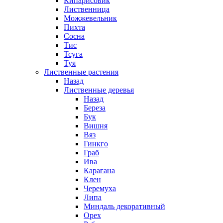
Кипарисовик
Лиственница
Можжевельник
Пихта
Сосна
Тис
Тсуга
Туя
Лиственные растения
Назад
Лиственные деревья
Назад
Береза
Бук
Вишня
Вяз
Гинкго
Граб
Ива
Карагана
Клен
Черемуха
Липа
Миндаль декоративный
Орех