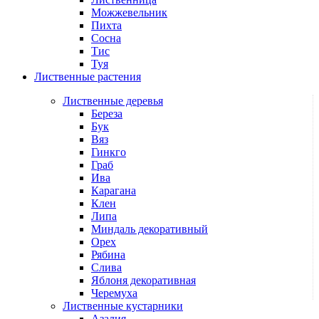
Можжевельник
Пихта
Сосна
Тис
Туя
Лиственные растения
Лиственные деревья
Береза
Бук
Вяз
Гинкго
Граб
Ива
Карагана
Клен
Липа
Миндаль декоративный
Орех
Рябина
Слива
Яблоня декоративная
Черемуха
Лиственные кустарники
Азалия