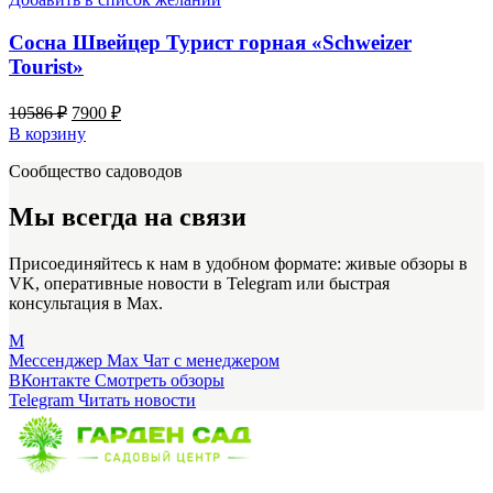
Сосна Швейцер Турист горная «Schweizer
Tourist»
Первоначальная
Текущая
10586
₽
7900
₽
цена
цена:
В корзину
составляла
7900 ₽.
Сообщество садоводов
10586 ₽.
Мы всегда на связи
Присоединяйтесь к нам в удобном формате: живые обзоры в
VK, оперативные новости в Telegram или быстрая
консультация в Max.
M
Мессенджер Max
Чат с менеджером
ВКонтакте
Смотреть обзоры
Telegram
Читать новости