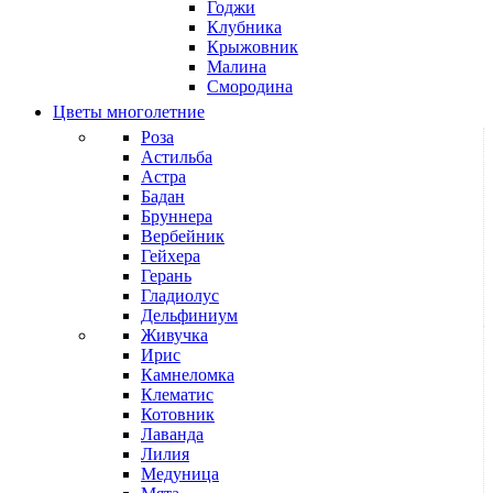
Годжи
Клубника
Крыжовник
Малина
Смородина
Цветы многолетние
Роза
Астильба
Астра
Бадан
Бруннера
Вербейник
Гейхера
Герань
Гладиолус
Дельфиниум
Живучка
Ирис
Камнеломка
Клематис
Котовник
Лаванда
Лилия
Медуница