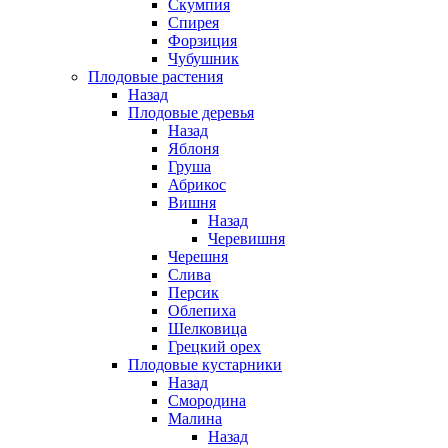
Скумпия
Спирея
Форзиция
Чубушник
Плодовые растения
Назад
Плодовые деревья
Назад
Яблоня
Груша
Абрикос
Вишня
Назад
Черевишня
Черешня
Слива
Персик
Облепиха
Шелковица
Грецкий орех
Плодовые кустарники
Назад
Смородина
Малина
Назад