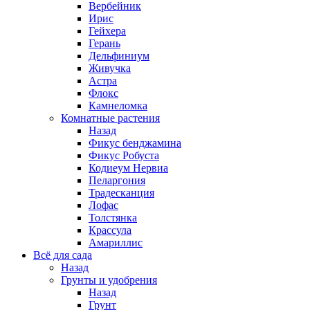
Вербейник
Ирис
Гейхера
Герань
Дельфиниум
Живучка
Астра
Флокс
Камнеломка
Комнатные растения
Назад
Фикус бенджамина
Фикус Робуста
Кодиеум Нервиа
Пеларгония
Традесканция
Лофас
Толстянка
Крассула
Амариллис
Всё для сада
Назад
Грунты и удобрения
Назад
Грунт