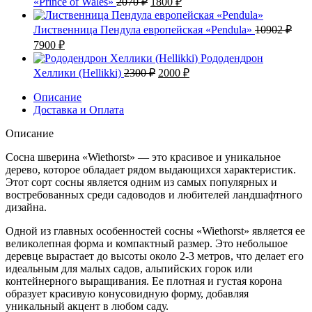
«Prince of Wales»
2070
₽
1800
₽
цена
цена:
составляла
1800 ₽.
Лиственница Пендула европейская «Pendula»
10902
₽
2070 ₽.
Первоначальная
Текущая
7900
₽
цена
цена:
Рододендрон
составляла
7900 ₽.
Первоначальная
Текущая
Хеллики (Hellikki)
2300
₽
2000
₽
10902 ₽.
цена
цена:
составляла
Описание
2000 ₽.
Доставка и Оплата
2300 ₽.
Описание
Сосна шверина «Wiethorst» — это красивое и уникальное
дерево, которое обладает рядом выдающихся характеристик.
Этот сорт сосны является одним из самых популярных и
востребованных среди садоводов и любителей ландшафтного
дизайна.
Одной из главных особенностей сосны «Wiethorst» является ее
великолепная форма и компактный размер. Это небольшое
деревце вырастает до высоты около 2-3 метров, что делает его
идеальным для малых садов, альпийских горок или
контейнерного выращивания. Ее плотная и густая корона
образует красивую конусовидную форму, добавляя
уникальный акцент в любом саду.