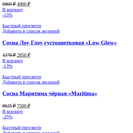
Первоначальная
Текущая
6860
₽
4900
₽
цена
цена:
В корзину
составляла
4900 ₽.
-13%
6860 ₽.
Быстрый просмотр
Добавить в список желаний
Сосна Лоу Глоу густоцветковая «Low Glow»
Первоначальная
Текущая
3278
₽
2850
₽
цена
цена:
В корзину
составляла
2850 ₽.
-13%
3278 ₽.
Быстрый просмотр
Добавить в список желаний
Сосна Маритима чёрная «Maritima»
Первоначальная
Текущая
8625
₽
7500
₽
цена
цена:
В корзину
составляла
7500 ₽.
-25%
8625 ₽.
Быстрый просмотр
Добавить в список желаний