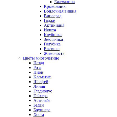
Ежемалина
Крыжовник
Войлочная вишня
Виноград
Годжи
Актинидия
Йошта
Клубника
Земляника
Голубика
Ежевика
Жимолость
Цветы многолетние
Назад
Роза
Пион
Клематис
Шалфей
Лилия
Гладиолус
Гейхера
Астильба
Бадан
Бруннера
Хоста