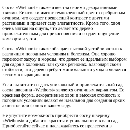
Сосна «Wiethorst» также известна своими декоративными
хвоями. Ее иголки имеют темно-зеленый цвет с серебристым
отливом, что создает прекрасный контраст с другими
растениями и придает саду элегантность. Кроме того, хвоя
очень мягкая на ощупь, что делает это дерево
привлекательным для прикосновения и создает ощущение
комфорта и уюта.
Сосна «Wiethorst» также обладает высокой устойчивостью к
различным погодным условиям и болезням. Она хорошо
переносит засуху и морозы, что делает ее идеальным выбором
для садов в холодных или сухих регионах. Благодаря своей
стойкости, это дерево требует минимального ухода и является
легким в выращивании.
Если вы хотите создать уникальный и привлекательный сад,
сосна шверина «Wiethorst» является отличным вариантом. Ее
красивая форма, декоративные хвои и высокая стойкость к
погодным условиям делают ее идеальной для создания ярких
акцентов или фонов в вашем саду.
Не упустите возможность приобрести сосну шверину
«Wiethorst» и добавить красоты и уникальности в ваш сад.
Приобретайте сейчас и наслаждайтесь ее прелестями в