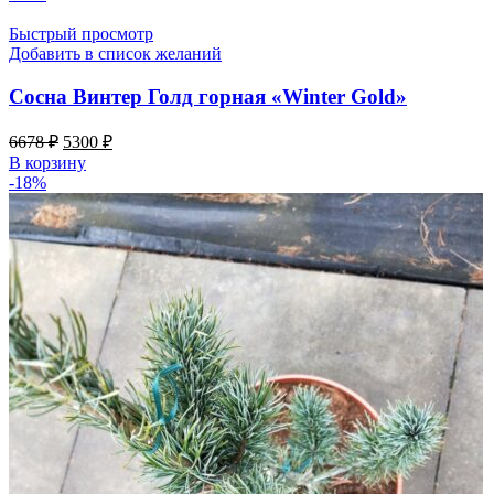
5125 ₽.
Быстрый просмотр
Добавить в список желаний
Сосна Винтер Голд горная «Winter Gold»
Первоначальная
Текущая
6678
₽
5300
₽
цена
цена:
В корзину
составляла
5300 ₽.
-18%
6678 ₽.