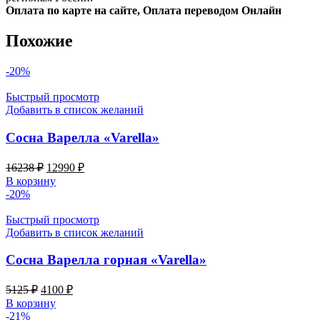
Оплата по карте на сайте, Оплата переводом Онлайн
Похожие
-20%
Быстрый просмотр
Добавить в список желаний
Сосна Варелла «Varella»
Первоначальная
Текущая
16238
₽
12990
₽
цена
цена:
В корзину
составляла
12990 ₽.
-20%
16238 ₽.
Быстрый просмотр
Добавить в список желаний
Сосна Варелла горная «Varella»
Первоначальная
Текущая
5125
₽
4100
₽
цена
цена:
В корзину
составляла
4100 ₽.
-21%