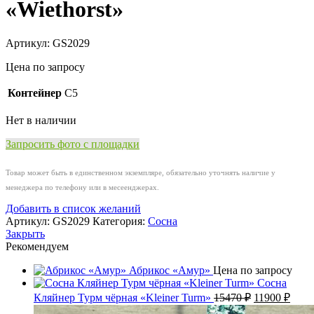
«Wiethorst»
Артикул:
GS2029
Цена по запросу
Контейнер
C5
Нет в наличии
Запросить фото с площадки
Товар может быть в единственном экземпляре, обязательно уточнять наличие у
менеджера по телефону или в месеенджерах.
Добавить в список желаний
Артикул:
GS2029
Категория:
Сосна
Закрыть
Рекомендуем
Абрикос «Амур»
Цена по запросу
Сосна
Первоначал
Теку
Кляйнер Турм чёрная «Kleiner Turm»
15470
₽
11900
₽
цена
цена