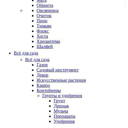
Мята
Обриета
Овсянница
Очиток
Пион
Тимьян
Флокс
Хоста
Хризантема
Шалфей
Всё для сада
Всё для сада
Газон
Садовый инструмент
Декор
Искусственные растения
Кашпо
Контейнеры
Грунты и удобрения
Грунт
Дренаж
Мульча
Препараты
Удобрения