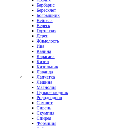
Барбарис
Бересклет
Боярышник
Вейгела
Вереск
Гортензия
Дерен
Жимолость
Ива
Калина
Карагана
Кизил
Кизильник
Лаванда
Лапчатка
Лещина
Магнолия
Пузыреплодник
Рододендрон
Самшит
Сирень
Скумпия
Спирея
Форзиция