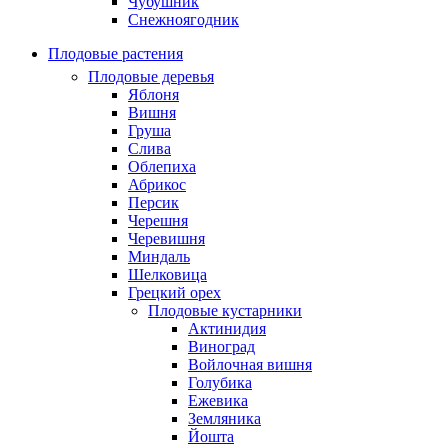
Чубушник
Снежноягодник
Плодовые растения
Плодовые деревья
Яблоня
Вишня
Груша
Слива
Облепиха
Абрикос
Персик
Черешня
Черевишня
Миндаль
Шелковица
Грецкий орех
Плодовые кустарники
Актинидия
Виноград
Войлочная вишня
Голубика
Ежевика
Земляника
Йошта