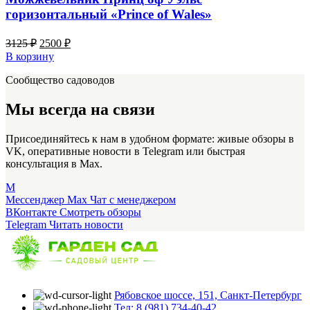
горизонтальный «Prince of Wales»
Первоначальная
Текущая
3125
₽
2500
₽
цена
цена:
В корзину
составляла
2500 ₽.
Сообщество садоводов
3125 ₽.
Мы всегда на связи
Присоединяйтесь к нам в удобном формате: живые обзоры в
VK, оперативные новости в Telegram или быстрая
консультация в Max.
M
Мессенджер Max
Чат с менеджером
ВКонтакте
Смотреть обзоры
Telegram
Читать новости
Рябовское шоссе, 151, Санкт-Петербург
Тел: 8 (981) 734-40-42