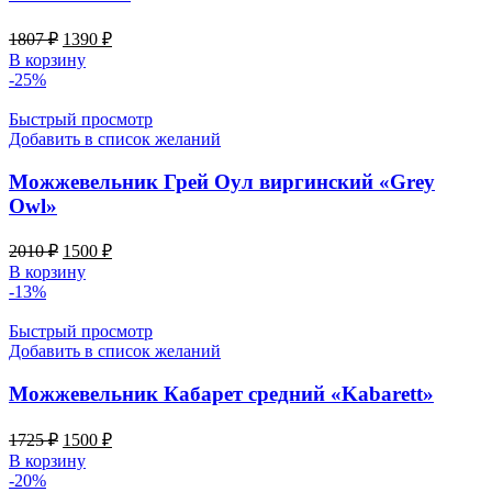
Первоначальная
Текущая
1807
₽
1390
₽
цена
цена:
В корзину
составляла
1390 ₽.
-25%
1807 ₽.
Быстрый просмотр
Добавить в список желаний
Можжевельник Грей Оул виргинский «Grey
Owl»
Первоначальная
Текущая
2010
₽
1500
₽
цена
цена:
В корзину
составляла
1500 ₽.
-13%
2010 ₽.
Быстрый просмотр
Добавить в список желаний
Можжевельник Кабарет средний «Kabarett»
Первоначальная
Текущая
1725
₽
1500
₽
цена
цена:
В корзину
составляла
1500 ₽.
-20%