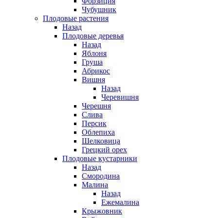
Форзиция
Чубушник
Плодовые растения
Назад
Плодовые деревья
Назад
Яблоня
Груша
Абрикос
Вишня
Назад
Черевишня
Черешня
Слива
Персик
Облепиха
Шелковица
Грецкий орех
Плодовые кустарники
Назад
Смородина
Малина
Назад
Ежемалина
Крыжовник