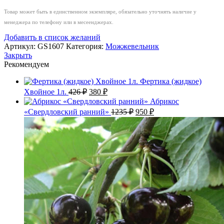
Товар может быть в единственном экземпляре, обязательно уточнять наличие у
менеджера по телефону или в месеенджерах.
Добавить в список желаний
Артикул:
GS1607
Категория:
Можжевельник
Закрыть
Рекомендуем
Фертика (жидкое)
Первоначальная
Текущая
Хвойное 1л.
426
₽
380
₽
цена
цена:
Абрикос
составляла
380 ₽.
Первоначальная
Текущая
«Свердловский ранний»
1235
₽
950
₽
426 ₽.
цена
цена:
составляла
950 ₽.
1235 ₽.