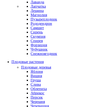
Лаванда
Лапчатка
Лещина
Магнолия
Пузыреплодник
Рододендрон
Самшит
Сирень
Скумпия
Спирея
Форзиция
Чубушник
Снежноягодник
Плодовые растения
Плодовые деревья
Яблоня
Вишня
Груша
Слива
Облепиха
Абрикос
Персик
Черешня
Черевишня