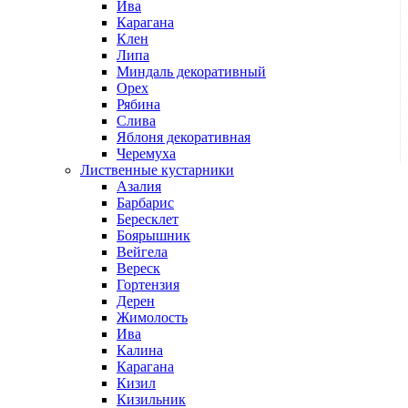
Ива
Карагана
Клен
Липа
Миндаль декоративный
Орех
Рябина
Слива
Яблоня декоративная
Черемуха
Лиственные кустарники
Азалия
Барбарис
Бересклет
Боярышник
Вейгела
Вереск
Гортензия
Дерен
Жимолость
Ива
Калина
Карагана
Кизил
Кизильник