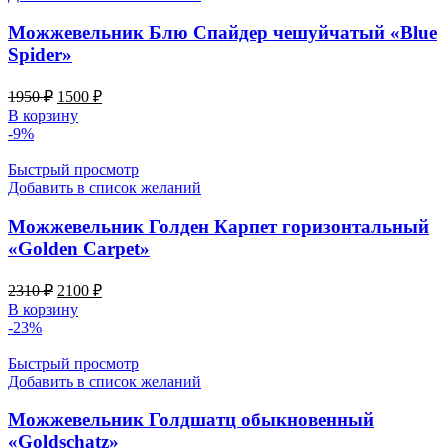
Можжевельник Блю Спайдер чешуйчатый «Blue
Spider»
Первоначальная
Текущая
1950
₽
1500
₽
цена
цена:
В корзину
составляла
1500 ₽.
-9%
1950 ₽.
Быстрый просмотр
Добавить в список желаний
Можжевельник Голден Карпет горизонтальный
«Golden Carpet»
Первоначальная
Текущая
2310
₽
2100
₽
цена
цена:
В корзину
составляла
2100 ₽.
-23%
2310 ₽.
Быстрый просмотр
Добавить в список желаний
Можжевельник Голдшатц обыкновенный
«Goldschatz»