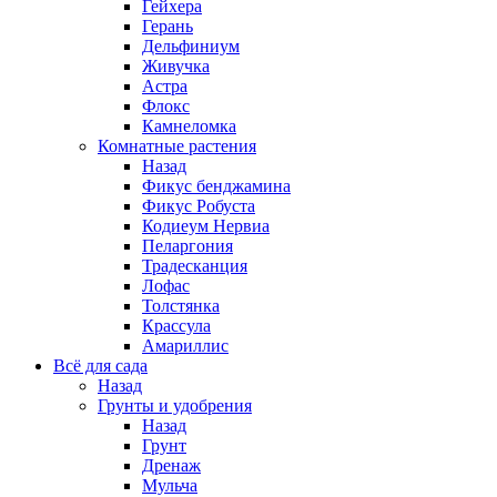
Гейхера
Герань
Дельфиниум
Живучка
Астра
Флокс
Камнеломка
Комнатные растения
Назад
Фикус бенджамина
Фикус Робуста
Кодиеум Нервиа
Пеларгония
Традесканция
Лофас
Толстянка
Крассула
Амариллис
Всё для сада
Назад
Грунты и удобрения
Назад
Грунт
Дренаж
Мульча