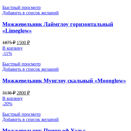
1725 ₽.
Быстрый просмотр
Добавить в список желаний
Можжевельник Лаймглоу горизонтальный
«Limeglow»
Первоначальная
Текущая
1875
₽
1500
₽
цена
цена:
В корзину
составляла
1500 ₽.
-11%
1875 ₽.
Быстрый просмотр
Добавить в список желаний
Можжевельник Мунглоу скальный «Moonglow»
Первоначальная
Текущая
3136
₽
2800
₽
цена
цена:
В корзину
составляла
2800 ₽.
-20%
3136 ₽.
Быстрый просмотр
Добавить в список желаний
Можжевельник Принц оф Уэльс