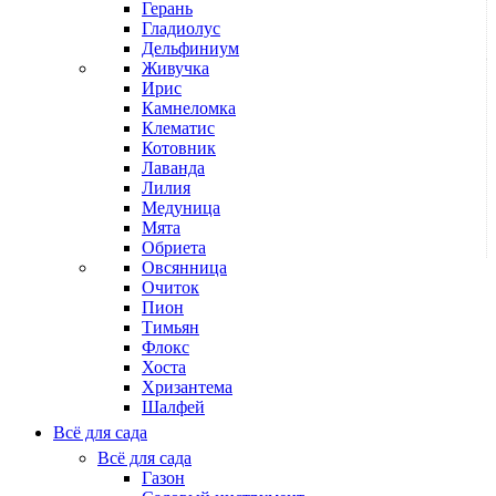
Герань
Гладиолус
Дельфиниум
Живучка
Ирис
Камнеломка
Клематис
Котовник
Лаванда
Лилия
Медуница
Мята
Обриета
Овсянница
Очиток
Пион
Тимьян
Флокс
Хоста
Хризантема
Шалфей
Всё для сада
Всё для сада
Газон