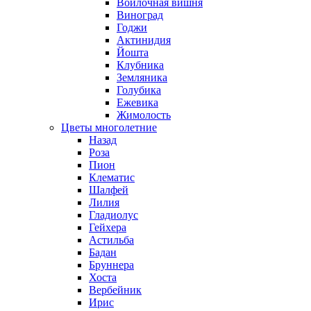
Войлочная вишня
Виноград
Годжи
Актинидия
Йошта
Клубника
Земляника
Голубика
Ежевика
Жимолость
Цветы многолетние
Назад
Роза
Пион
Клематис
Шалфей
Лилия
Гладиолус
Гейхера
Астильба
Бадан
Бруннера
Хоста
Вербейник
Ирис