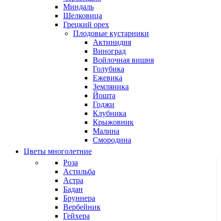
Миндаль
Шелковица
Грецкий орех
Плодовые кустарники
Актинидия
Виноград
Войлочная вишня
Голубика
Ежевика
Земляника
Йошта
Годжи
Клубника
Крыжовник
Малина
Смородина
Цветы многолетние
Роза
Астильба
Астра
Бадан
Бруннера
Вербейник
Гейхера