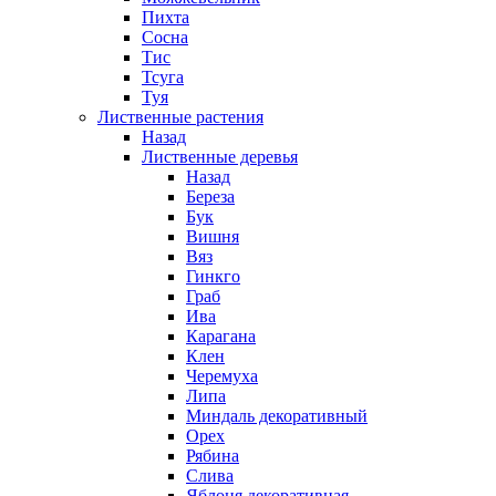
Пихта
Сосна
Тис
Тсуга
Туя
Лиственные растения
Назад
Лиственные деревья
Назад
Береза
Бук
Вишня
Вяз
Гинкго
Граб
Ива
Карагана
Клен
Черемуха
Липа
Миндаль декоративный
Орех
Рябина
Слива
Яблоня декоративная