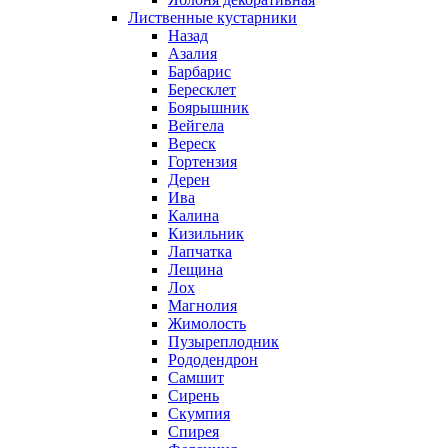
Лиственные кустарники
Назад
Азалия
Барбарис
Бересклет
Боярышник
Вейгела
Вереск
Гортензия
Дерен
Ива
Калина
Кизильник
Лапчатка
Лещина
Лох
Магнолия
Жимолость
Пузыреплодник
Рододендрон
Самшит
Сирень
Скумпия
Спирея