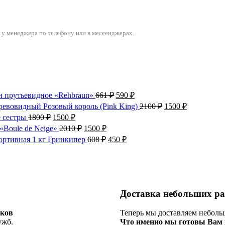
 у менеджера по телефону или в месеенджерах.
Первоначальная
Текущая
н прутьевидное «Rehbraun»
661
₽
590
₽
цена
цена:
Первоначальная
Текущая
ревовидный Розовый король (Pink King)
2100
₽
1500
₽
составляла
590 ₽.
цена
цена:
Первоначальная
Текущая
 сестры
1800
₽
1500
₽
661 ₽.
составляла
1500 ₽.
цена
цена:
Первоначальная
Текущая
«Boule de Neige»
2010
₽
1500
₽
2100 ₽.
составляла
1500 ₽.
цена
цена:
Первоначальная
Текущая
ортивная 1 кг Гринкипер
608
₽
450
₽
1800 ₽.
составляла
1500 ₽.
цена
цена:
2010 ₽.
составляла
450 ₽.
608 ₽.
Доставка небольших ра
чков
Теперь мы доставляем неболь
ужб.
Что именно мы готовы Вам 