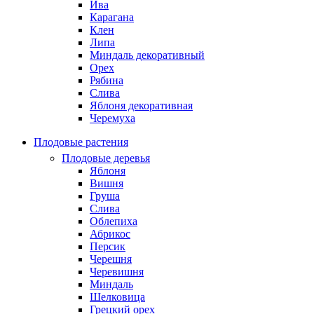
Ива
Карагана
Клен
Липа
Миндаль декоративный
Орех
Рябина
Слива
Яблоня декоративная
Черемуха
Плодовые растения
Плодовые деревья
Яблоня
Вишня
Груша
Слива
Облепиха
Абрикос
Персик
Черешня
Черевишня
Миндаль
Шелковица
Грецкий орех