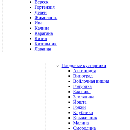
Вереск
Гортензия
Дерен
Жимолость
Ива
Калина
Карагана
Кизил
Кизильник
Лаванда
Плодовые кустарники
Актинидия
Виноград
Войлочная вишня
Голубика
Ежевика
Земляника
Йошта
Годжи
Клубника
Крыжовник
Малина
Смородина