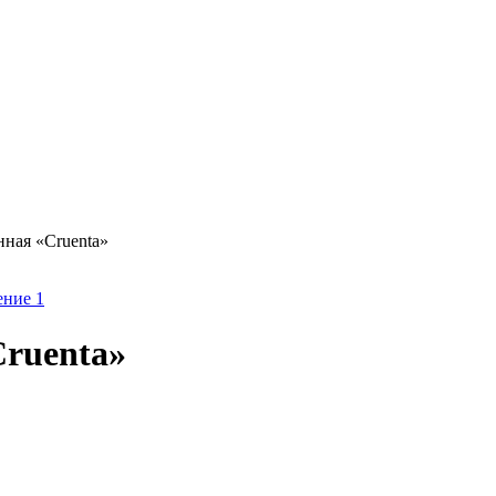
ная «Cruenta»
ruenta»