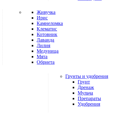
Живучка
Ирис
Камнеломка
Клематис
Котовник
Лаванда
Лилия
Медуница
Мята
Обриета
Грунты и удобрения
Грунт
Дренаж
Мульча
Препараты
Удобрения