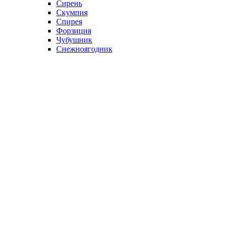
Сирень
Скумпия
Спирея
Форзиция
Чубушник
Снежноягодник