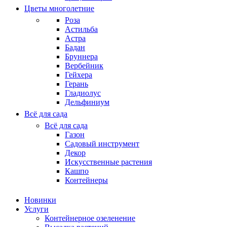
Цветы многолетние
Роза
Астильба
Астра
Бадан
Бруннера
Вербейник
Гейхера
Герань
Гладиолус
Дельфиниум
Всё для сада
Всё для сада
Газон
Садовый инструмент
Декор
Искусственные растения
Кашпо
Контейнеры
Новинки
Услуги
Контейнерное озеленение