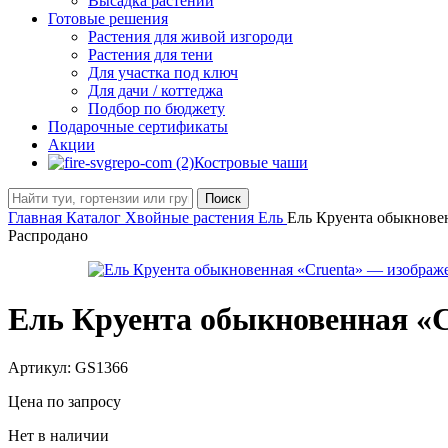
Высадка растений
Готовые решения
Растения для живой изгороди
Растения для тени
Для участка под ключ
Для дачи / коттеджа
Подбор по бюджету
Подарочные сертификаты
Акции
Костровые чаши
Поиск
Главная
Каталог
Хвойные растения
Ель
Ель Круента обыкновен
Распродано
Ель Круента обыкновенная «C
Артикул:
GS1366
Цена по запросу
Нет в наличии