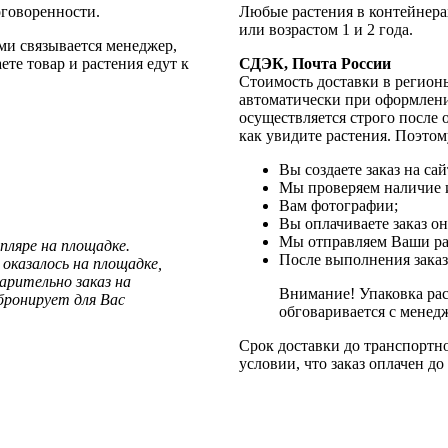
оговоренности.
Любые растения в контейнерах
или возрастом 1 и 2 года.
ами связывается менеджер,
те товар и растения едут к
СДЭК, Почта России
Стоимость доставки в регион
автоматически при оформлени
осуществляется строго после 
как увидите растения. Поэто
Вы создаете заказ на сай
Мы проверяем наличие и
Вам фотографии;
Вы оплачиваете заказ о
Мы отправляем Ваши ра
пляре на площадке.
После выполнения заказ
оказалось на площадке,
рительно заказ на
Внимание! Упаковка рас
бронирует для Вас
обговаривается с менед
Срок доставки до транспортно
условии, что заказ оплачен до