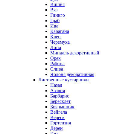
Вишня
Вяз
Гинкго
Граб
Ива
Карагана
Клен
Черемуха
Липа
Миндаль декоративный
Орех
Рябина
Слива
Яблоня декоративная
Лиственные кустарники
Назад
Азалия
Барбарис
Бересклет
Боярышник
Вейгела
Вереск
Гортензия
Дерен
Ива