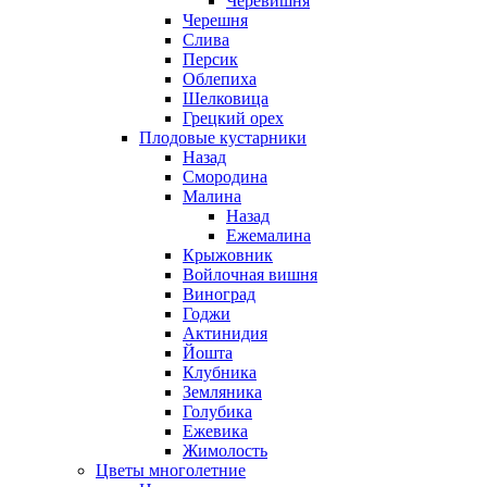
Черевишня
Черешня
Слива
Персик
Облепиха
Шелковица
Грецкий орех
Плодовые кустарники
Назад
Смородина
Малина
Назад
Ежемалина
Крыжовник
Войлочная вишня
Виноград
Годжи
Актинидия
Йошта
Клубника
Земляника
Голубика
Ежевика
Жимолость
Цветы многолетние