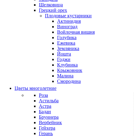
Шелковица
Грецкий орех
Плодовые кустарники
Актинидия
Виноград
Войлочная вишня
Голубика
Ежевика
Земляника
Йошта
Годжи
Клубника
Крыжовник
Малина
Смородина
Цветы многолетние
Роза
Астильба
Астра
Бадан
Бруннера
Вербейник
Гейхера
Герань