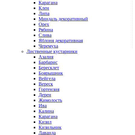
Карагана
Клен
Липа
Миндаль декоративный
Орех
Рябина
Слива
Яблоня декоративная
Черемуха
Лиственные кустарники
Азалия
Барбарис
Бересклет
Боярышник
Вейгела
Вереск
Гортензия
Дерен
Жимолость
Ива
Калина
Карагана
Кизил
Кизильник
Лаванда