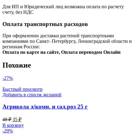
Для ИП и Юридический лиц возможна оплата по расчету
счету, без НДС
Оплата транспортных расходов
При оформлении доставки растений транспортными
компаниями по Санкт- Петербургу, Ленинградской области и
регионам России:
Оплата по карте на сайте, Оплата переводом Онлайн
Похожие
-27%
Быстрый просмотр
Добавить в список желаний
Агрикола д/комн. и сад.роз 25 г
Первоначальная
Текущая
48
₽
35
₽
цена
цена:
В корзину
составляла
35 ₽.
-29%
48 ₽.