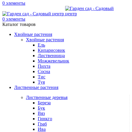
0
элементы
0
элементы
Каталог товаров
Хвойные растения
Хвойные растения
Ель
Кипарисовик
Лиственница
Можжевельник
Пихта
Сосна
Тис
Туя
Лиственные растения
Лиственные деревья
Береза
Бук
Вяз
Гинкго
Граб
Ива