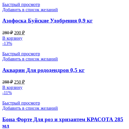
Быстрый просмотр
Добавить в список желаний
Азофоска Буйские Удобрения 0,9 кг
Первоначальная
Текущая
280
₽
200
₽
цена
цена:
В корзину
составляла
200 ₽.
-13%
280 ₽.
Быстрый просмотр
Добавить в список желаний
Акварин Для рододендров 0,5 кг
Первоначальная
Текущая
288
₽
250
₽
цена
цена:
В корзину
составляла
250 ₽.
-11%
288 ₽.
Быстрый просмотр
Добавить в список желаний
Бона Форте Для роз и хризантем КРАСОТА 285
мл