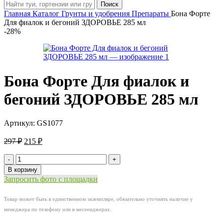
Поиск
Главная
Каталог
Грунты и удобрения
Препараты
Бона Форте
Для фиалок и бегоний ЗДОРОВЬЕ 285 мл
-28%
Бона Форте Для фиалок и
бегоний ЗДОРОВЬЕ 285 мл
Артикул:
GS1077
Первоначальная
Текущая
297
₽
215
₽
цена
цена:
составляла
Количество
215 ₽.
товара
297 ₽.
В корзину
Бона
Запросить фото с площадки
Форте
Для
Товар может быть в единственном экземпляре, обязательно уточнять наличие у
фиалок
менеджера по телефону или в месеенджерах.
и
бегоний