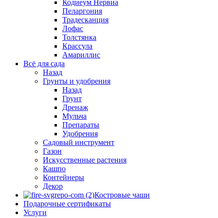
Кодиеум Нервиа
Пеларгония
Традесканция
Лофас
Толстянка
Крассула
Амариллис
Всё для сада
Назад
Грунты и удобрения
Назад
Грунт
Дренаж
Мульча
Препараты
Удобрения
Садовый инструмент
Газон
Искусственные растения
Кашпо
Контейнеры
Декор
Костровые чаши
Подарочные сертификаты
Услуги