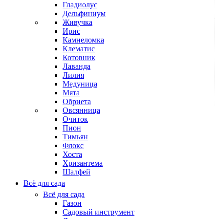
Гладиолус
Дельфиниум
Живучка
Ирис
Камнеломка
Клематис
Котовник
Лаванда
Лилия
Медуница
Мята
Обриета
Овсянница
Очиток
Пион
Тимьян
Флокс
Хоста
Хризантема
Шалфей
Всё для сада
Всё для сада
Газон
Садовый инструмент