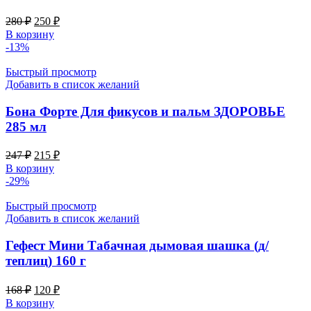
Первоначальная
Текущая
280
₽
250
₽
цена
цена:
В корзину
составляла
250 ₽.
-13%
280 ₽.
Быстрый просмотр
Добавить в список желаний
Бона Форте Для фикусов и пальм ЗДОРОВЬЕ
285 мл
Первоначальная
Текущая
247
₽
215
₽
цена
цена:
В корзину
составляла
215 ₽.
-29%
247 ₽.
Быстрый просмотр
Добавить в список желаний
Гефест Мини Табачная дымовая шашка (д/
теплиц) 160 г
Первоначальная
Текущая
168
₽
120
₽
цена
цена:
В корзину