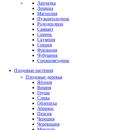
Лапчатка
Лещина
Магнолия
Пузыреплодник
Рододендрон
Самшит
Сирень
Скумпия
Спирея
Форзиция
Чубушник
Снежноягодник
Плодовые растения
Плодовые деревья
Яблоня
Вишня
Груша
Слива
Облепиха
Абрикос
Персик
Черешня
Черевишня
Миндаль