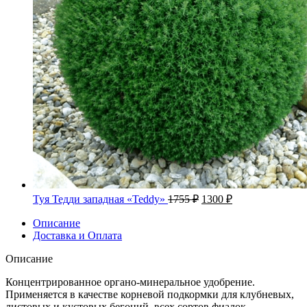
Первоначальная
Текущая
Туя Тедди западная «Teddy»
1755
₽
1300
₽
цена
цена:
составляла
Описание
1300 ₽.
Доставка и Оплата
1755 ₽.
Описание
Концентрированное органо-минеральное удобрение.
Применяется в качестве корневой подкормки для клубневых,
листовых и кустовых бегоний, всех сортов фиалок,