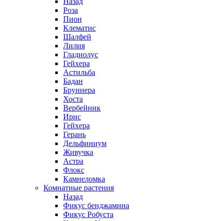
Назад
Роза
Пион
Клематис
Шалфей
Лилия
Гладиолус
Гейхера
Астильба
Бадан
Бруннера
Хоста
Вербейник
Ирис
Гейхера
Герань
Дельфиниум
Живучка
Астра
Флокс
Камнеломка
Комнатные растения
Назад
Фикус бенджамина
Фикус Робуста