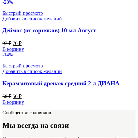
составляла
120 ₽.
-28%
168 ₽.
Быстрый просмотр
Добавить в список желаний
Деймос (от сорняков) 10 мл Август
Первоначальная
Текущая
97
₽
70
₽
цена
цена:
В корзину
составляла
70 ₽.
-14%
97 ₽.
Быстрый просмотр
Добавить в список желаний
Керамзитовый дренаж средний 2 л ДИАНА
Первоначальная
Текущая
58
₽
50
₽
цена
цена:
В корзину
составляла
50 ₽.
Сообщество садоводов
58 ₽.
Мы всегда на связи