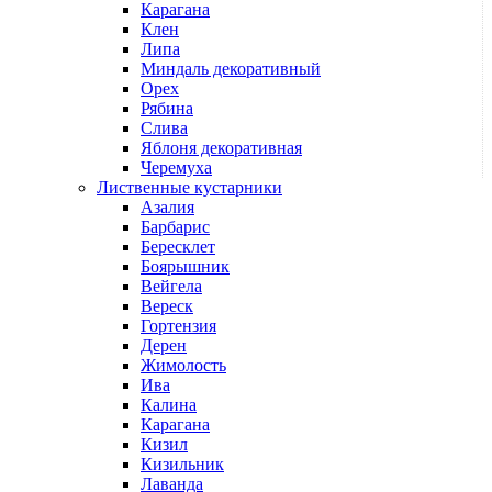
Карагана
Клен
Липа
Миндаль декоративный
Орех
Рябина
Слива
Яблоня декоративная
Черемуха
Лиственные кустарники
Азалия
Барбарис
Бересклет
Боярышник
Вейгела
Вереск
Гортензия
Дерен
Жимолость
Ива
Калина
Карагана
Кизил
Кизильник
Лаванда