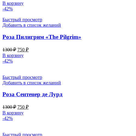
цена
цена:
В корзину
составляла
750 ₽.
-42%
1100 ₽.
Быстрый просмотр
Добавить в список желаний
Роза Пилигрим «The Pilgrim»
Первоначальная
Текущая
1300
₽
750
₽
цена
цена:
В корзину
составляла
750 ₽.
-42%
1300 ₽.
Быстрый просмотр
Добавить в список желаний
Роза Сентенер де Лурд
Первоначальная
Текущая
1300
₽
750
₽
цена
цена:
В корзину
составляла
750 ₽.
-42%
1300 ₽.
Быстрый просмотр