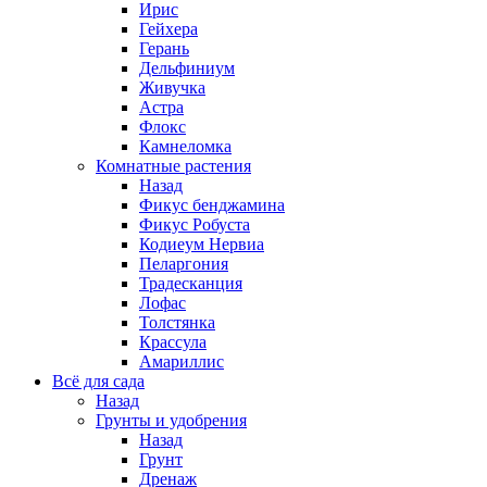
Ирис
Гейхера
Герань
Дельфиниум
Живучка
Астра
Флокс
Камнеломка
Комнатные растения
Назад
Фикус бенджамина
Фикус Робуста
Кодиеум Нервиа
Пеларгония
Традесканция
Лофас
Толстянка
Крассула
Амариллис
Всё для сада
Назад
Грунты и удобрения
Назад
Грунт
Дренаж