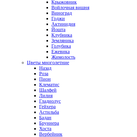
Крыжовник
Войлочная вишня
Виноград
Годжи
Актинидия
Йошта
Клубника
Земляника
Голубика
Ежевика
Жимолость
Цветы многолетние
Назад
Роза
Пион
Клематис
Шалфей
Лилия
Гладиолус
Гейхера
Астильба
Бадан
Бруннера
Хоста
Вербейник