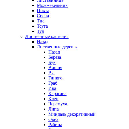
Лиственница
Можжевельник
Пихта
Сосна
Тис
Тсуга
Туя
Лиственные растения
Назад
Лиственные деревья
Назад
Береза
Бук
Вишня
Вяз
Гинкго
Граб
Ива
Карагана
Клен
Черемуха
Липа
Миндаль декоративный
Орех
Рябина