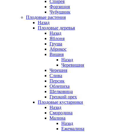
Спирея
Форзиция
Чубушник
Плодовые растения
Назад
Плодовые деревья
Назад
Яблоня
Груша
Абрикос
Вишня
Назад
Черевишня
Черешня
Слива
Персик
Облепиха
Шелковица
Грецкий орех
Плодовые кустарники
Назад
Смородина
Малина
Назад
Ежемалина