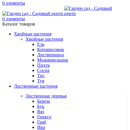
0
элементы
0
элементы
Каталог товаров
Хвойные растения
Хвойные растения
Ель
Кипарисовик
Лиственница
Можжевельник
Пихта
Сосна
Тис
Туя
Лиственные растения
Лиственные деревья
Береза
Бук
Вяз
Гинкго
Граб
Ива