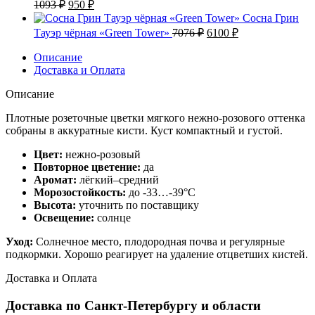
250 ₽.
Первоначальная
Текущая
1093
₽
950
₽
288 ₽.
цена
цена:
Сосна Грин
составляла
950 ₽.
Первоначальная
Текущая
Тауэр чёрная «Green Tower»
7076
₽
6100
₽
1093 ₽.
цена
цена:
составляла
Описание
6100 ₽.
Доставка и Оплата
7076 ₽.
Описание
Плотные розеточные цветки мягкого нежно-розового оттенка
собраны в аккуратные кисти. Куст компактный и густой.
Цвет:
нежно-розовый
Повторное цветение:
да
Аромат:
лёгкий–средний
Морозостойкость:
до -33…-39°C
Высота:
уточнить по поставщику
Освещение:
солнце
Уход:
Солнечное место, плодородная почва и регулярные
подкормки. Хорошо реагирует на удаление отцветших кистей.
Доставка и Оплата
Доставка по Санкт-Петербургу и области