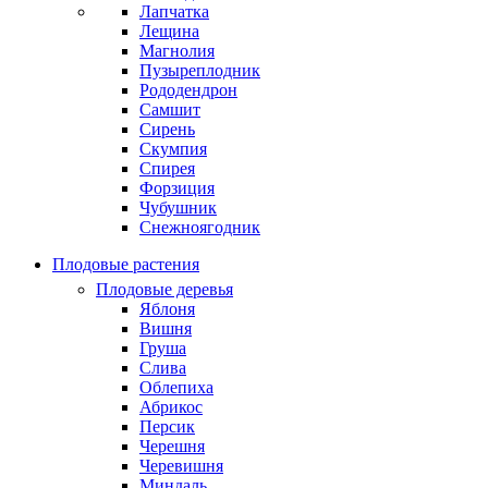
Лапчатка
Лещина
Магнолия
Пузыреплодник
Рододендрон
Самшит
Сирень
Скумпия
Спирея
Форзиция
Чубушник
Снежноягодник
Плодовые растения
Плодовые деревья
Яблоня
Вишня
Груша
Слива
Облепиха
Абрикос
Персик
Черешня
Черевишня
Миндаль