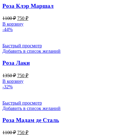
Роза Клэр Маршал
Первоначальная
Текущая
1100
₽
750
₽
цена
цена:
В корзину
составляла
750 ₽.
-44%
1100 ₽.
Быстрый просмотр
Добавить в список желаний
Роза Лаки
Первоначальная
Текущая
1350
₽
750
₽
цена
цена:
В корзину
составляла
750 ₽.
-32%
1350 ₽.
Быстрый просмотр
Добавить в список желаний
Роза Мадам де Сталь
Первоначальная
Текущая
1100
₽
750
₽