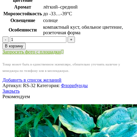
цветение
Аромат
лёгкий–средний
Морозостойкость
до -33…-39°C
Освещение
солнце
компактный куст
,
обильное цветение
,
Особенности
розеточная форма
Количество
товара
В корзину
Роза
Запросить фото с площадки
Мария
Терезия
Товар может быть в единственном экземпляре, обязательно уточнять наличие у
менеджера по телефону или в месеенджерах.
Добавить в список желаний
Артикул:
RS-32
Категория:
Флорибунды
Закрыть
Рекомендуем