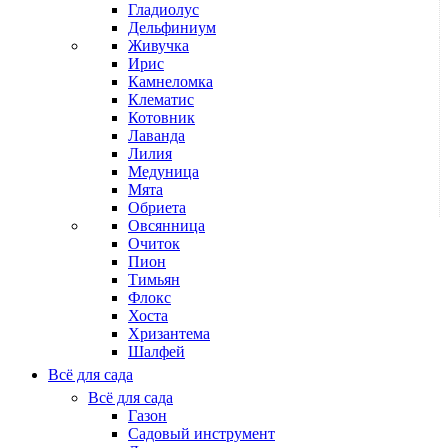
Гладиолус
Дельфиниум
Живучка
Ирис
Камнеломка
Клематис
Котовник
Лаванда
Лилия
Медуница
Мята
Обриета
Овсянница
Очиток
Пион
Тимьян
Флокс
Хоста
Хризантема
Шалфей
Всё для сада
Всё для сада
Газон
Садовый инструмент