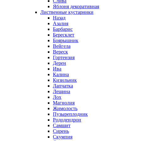
Слива
Яблоня декоративная
Лиственные кустарники
Назад
Азалия
Барбарис
Бересклет
Боярышник
Вейгела
Вереск
Гортензия
Дерен
Ива
Калина
Кизильник
Лапчатка
Лещина
Лох
Магнолия
Жимолость
Пузыреплодник
Рододендрон
Самшит
Сирень
Скумпия