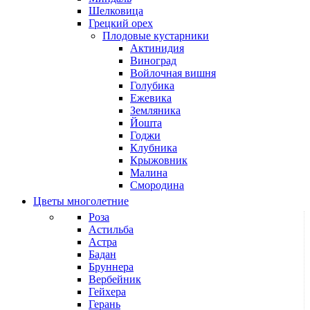
Шелковица
Грецкий орех
Плодовые кустарники
Актинидия
Виноград
Войлочная вишня
Голубика
Ежевика
Земляника
Йошта
Годжи
Клубника
Крыжовник
Малина
Смородина
Цветы многолетние
Роза
Астильба
Астра
Бадан
Бруннера
Вербейник
Гейхера
Герань