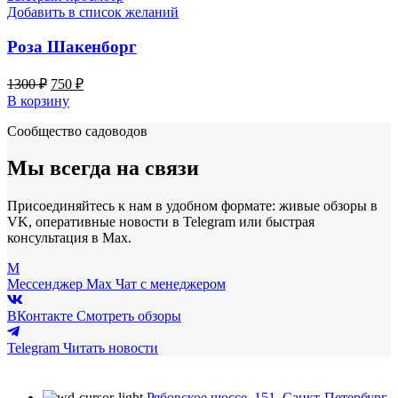
Добавить в список желаний
Роза Шакенборг
Первоначальная
Текущая
1300
₽
750
₽
цена
цена:
В корзину
составляла
750 ₽.
Сообщество садоводов
1300 ₽.
Мы всегда на связи
Присоединяйтесь к нам в удобном формате: живые обзоры в
VK, оперативные новости в Telegram или быстрая
консультация в Max.
M
Мессенджер Max
Чат с менеджером
ВКонтакте
Смотреть обзоры
Telegram
Читать новости
Рябовское шоссе, 151, Санкт-Петербург