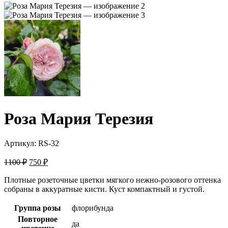
Роза Мария Терезия
Артикул:
RS-32
Первоначальная
Текущая
1100
₽
750
₽
цена
цена:
составляла
Плотные розеточные цветки мягкого нежно-розового оттенка
750 ₽.
собраны в аккуратные кисти. Куст компактный и густой.
1100 ₽.
Группа розы
флорибунда
Повторное
да