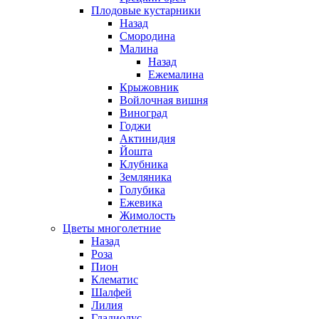
Плодовые кустарники
Назад
Смородина
Малина
Назад
Ежемалина
Крыжовник
Войлочная вишня
Виноград
Годжи
Актинидия
Йошта
Клубника
Земляника
Голубика
Ежевика
Жимолость
Цветы многолетние
Назад
Роза
Пион
Клематис
Шалфей
Лилия
Гладиолус