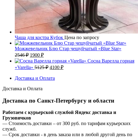
Чаша для костра Кубок
Цена по запросу
Можжевельник Блю Стар чешуйчатый «Blue Star»
Первоначальная
Текущая
2546
₽
1900
₽
цена
цена:
Сосна Варелла горная
составляла
1900 ₽.
Первоначальная
Текущая
«Varella»
5125
₽
4100
₽
2546 ₽.
цена
цена:
составляла
Доставка и Оплата
4100 ₽.
5125 ₽.
Доставка и Оплата
Доставка по Санкт-Петербургу и области
Работаем с курьерской службой Яндекс доставка и
Грузовичков
— Стоимость доставки – от 300 руб. по тарифам курьерских
служб.
— Срок доставки - в день заказа или в любой другой день по