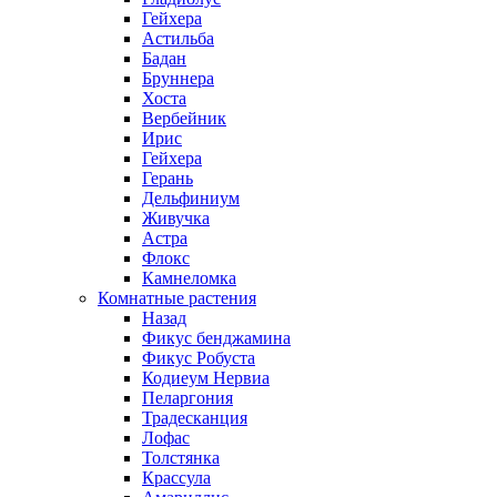
Гейхера
Астильба
Бадан
Бруннера
Хоста
Вербейник
Ирис
Гейхера
Герань
Дельфиниум
Живучка
Астра
Флокс
Камнеломка
Комнатные растения
Назад
Фикус бенджамина
Фикус Робуста
Кодиеум Нервиа
Пеларгония
Традесканция
Лофас
Толстянка
Крассула