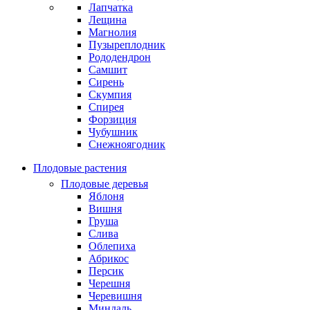
Лапчатка
Лещина
Магнолия
Пузыреплодник
Рододендрон
Самшит
Сирень
Скумпия
Спирея
Форзиция
Чубушник
Снежноягодник
Плодовые растения
Плодовые деревья
Яблоня
Вишня
Груша
Слива
Облепиха
Абрикос
Персик
Черешня
Черевишня
Миндаль