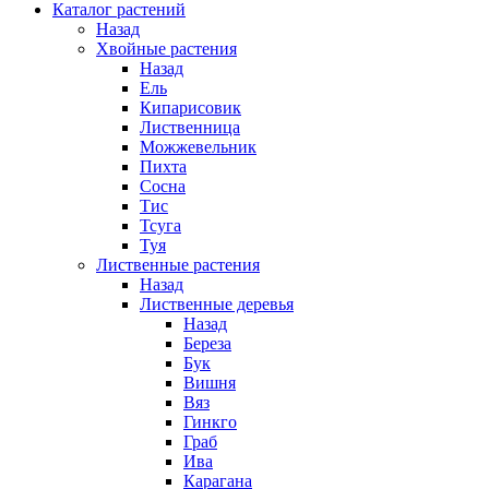
Каталог растений
Назад
Хвойные растения
Назад
Ель
Кипарисовик
Лиственница
Можжевельник
Пихта
Сосна
Тис
Тсуга
Туя
Лиственные растения
Назад
Лиственные деревья
Назад
Береза
Бук
Вишня
Вяз
Гинкго
Граб
Ива
Карагана