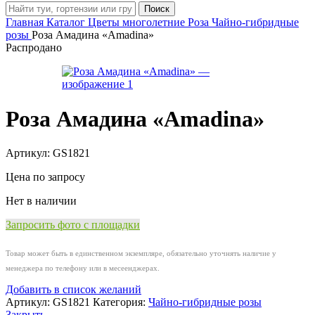
Поиск
Главная
Каталог
Цветы многолетние
Роза
Чайно-гибридные
розы
Роза Амадина «Amadina»
Распродано
Роза Амадина «Amadina»
Артикул:
GS1821
Цена по запросу
Нет в наличии
Запросить фото с площадки
Товар может быть в единственном экземпляре, обязательно уточнять наличие у
менеджера по телефону или в месеенджерах.
Добавить в список желаний
Артикул:
GS1821
Категория:
Чайно-гибридные розы
Закрыть