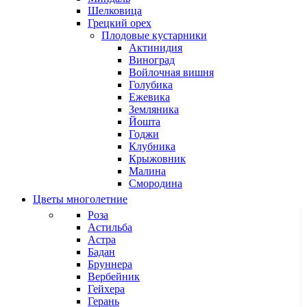
Шелковица
Грецкий орех
Плодовые кустарники
Актинидия
Виноград
Войлочная вишня
Голубика
Ежевика
Земляника
Йошта
Годжи
Клубника
Крыжовник
Малина
Смородина
Цветы многолетние
Роза
Астильба
Астра
Бадан
Бруннера
Вербейник
Гейхера
Герань