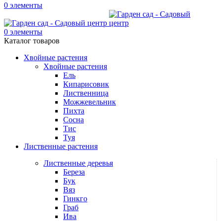
0
элементы
0
элементы
Каталог товаров
Хвойные растения
Хвойные растения
Ель
Кипарисовик
Лиственница
Можжевельник
Пихта
Сосна
Тис
Туя
Лиственные растения
Лиственные деревья
Береза
Бук
Вяз
Гинкго
Граб
Ива