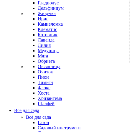
Гладиолус
Дельфиниум
Живучка
Ирис
Камнеломка
Клематис
Котовник
Лаванда
Лилия
Медуница
Мята
Обриета
Овсянница
Очиток
Пион
Тимьян
Флокс
Хоста
Хризантема
Шалфей
Всё для сада
Всё для сада
Газон
Садовый инструмент