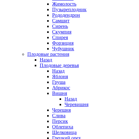
Жимолость
Пузыреплодник
Рододендрон
Самшит
Сирень
Скумпия
Спирея
Форзиция
Чубушник
Плодовые растения
Назад
Плодовые деревья
Назад
Яблоня
Груша
Абрикос
Вишня
Назад
Черевишня
Черешня
Слива
Персик
Облепиха
Шелковица
Грецкий орех