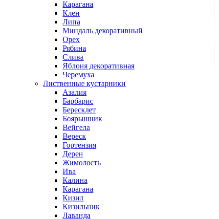
Карагана
Клен
Липа
Миндаль декоративный
Орех
Рябина
Слива
Яблоня декоративная
Черемуха
Лиственные кустарники
Азалия
Барбарис
Бересклет
Боярышник
Вейгела
Вереск
Гортензия
Дерен
Жимолость
Ива
Калина
Карагана
Кизил
Кизильник
Лаванда