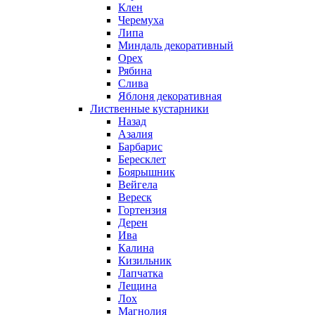
Клен
Черемуха
Липа
Миндаль декоративный
Орех
Рябина
Слива
Яблоня декоративная
Лиственные кустарники
Назад
Азалия
Барбарис
Бересклет
Боярышник
Вейгела
Вереск
Гортензия
Дерен
Ива
Калина
Кизильник
Лапчатка
Лещина
Лох
Магнолия