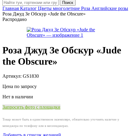
Поиск
Главная
Каталог
Цветы многолетние
Роза
Английские розы
Роза Джуд Зе Обскур «Jude the Obscure»
Распродано
Роза Джуд Зе Обскур «Jude
the Obscure»
Артикул:
GS1830
Цена по запросу
Нет в наличии
Запросить фото с площадки
Товар может быть в единственном экземпляре, обязательно уточнять наличие у
менеджера по телефону или в месеенджерах.
Добавить в список желаний