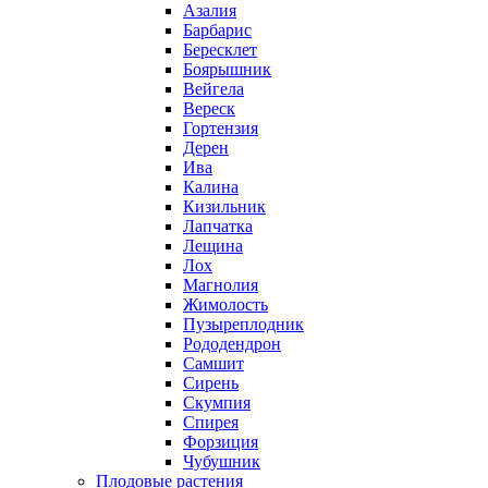
Азалия
Барбарис
Бересклет
Боярышник
Вейгела
Вереск
Гортензия
Дерен
Ива
Калина
Кизильник
Лапчатка
Лещина
Лох
Магнолия
Жимолость
Пузыреплодник
Рододендрон
Самшит
Сирень
Скумпия
Спирея
Форзиция
Чубушник
Плодовые растения