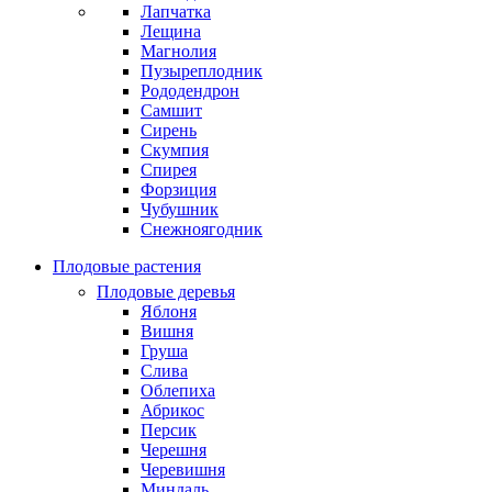
Лапчатка
Лещина
Магнолия
Пузыреплодник
Рододендрон
Самшит
Сирень
Скумпия
Спирея
Форзиция
Чубушник
Снежноягодник
Плодовые растения
Плодовые деревья
Яблоня
Вишня
Груша
Слива
Облепиха
Абрикос
Персик
Черешня
Черевишня
Миндаль