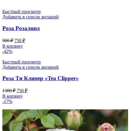
950 ₽.
Быстрый просмотр
Добавить в список желаний
Роза Розалинд
Первоначальная
Текущая
900
₽
750
₽
цена
цена:
В корзину
составляла
750 ₽.
-42%
900 ₽.
Быстрый просмотр
Добавить в список желаний
Роза Ти Клипер «Tea Clipper»
Первоначальная
Текущая
1300
₽
750
₽
цена
цена:
В корзину
составляла
750 ₽.
-17%
1300 ₽.