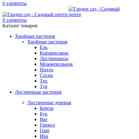
0
элементы
0
элементы
Каталог товаров
Хвойные растения
Хвойные растения
Ель
Кипарисовик
Лиственница
Можжевельник
Пихта
Сосна
Тис
Туя
Лиственные растения
Лиственные деревья
Береза
Бук
Вяз
Гинкго
Граб
Ива