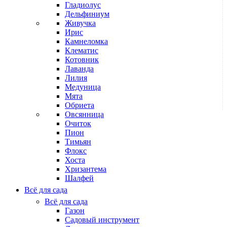
Гладиолус
Дельфиниум
Живучка
Ирис
Камнеломка
Клематис
Котовник
Лаванда
Лилия
Медуница
Мята
Обриета
Овсянница
Очиток
Пион
Тимьян
Флокс
Хоста
Хризантема
Шалфей
Всё для сада
Всё для сада
Газон
Садовый инструмент