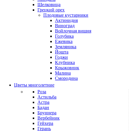
Шелковица
Грецкий орех
Плодовые кустарники
Актинидия
Виноград
Войлочная вишня
Голубика
Ежевика
Земляника
Йошта
Годжи
Клубника
Крыжовник
Малина
Смородина
Цветы многолетние
Роза
Астильба
Астра
Бадан
Бруннера
Вербейник
Гейхера
Герань