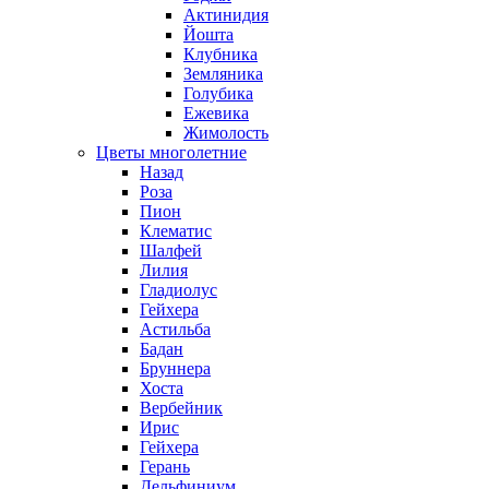
Актинидия
Йошта
Клубника
Земляника
Голубика
Ежевика
Жимолость
Цветы многолетние
Назад
Роза
Пион
Клематис
Шалфей
Лилия
Гладиолус
Гейхера
Астильба
Бадан
Бруннера
Хоста
Вербейник
Ирис
Гейхера
Герань
Дельфиниум