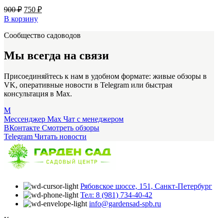
Первоначальная
Текущая
900
₽
750
₽
цена
цена:
В корзину
составляла
750 ₽.
Сообщество садоводов
900 ₽.
Мы всегда на связи
Присоединяйтесь к нам в удобном формате: живые обзоры в
VK, оперативные новости в Telegram или быстрая
консультация в Max.
M
Мессенджер Max
Чат с менеджером
ВКонтакте
Смотреть обзоры
Telegram
Читать новости
Рябовское шоссе, 151, Санкт-Петербург
Тел: 8 (981) 734-40-42
info@gardensad-spb.ru