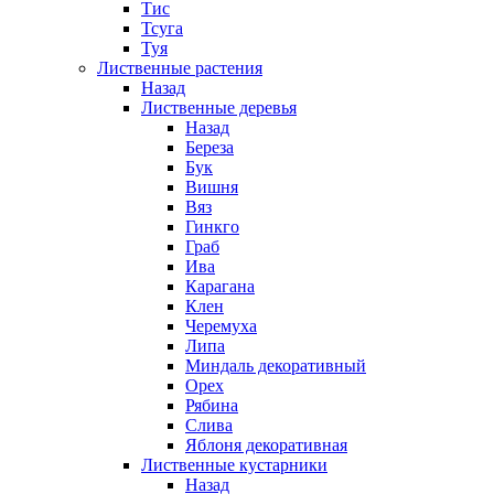
Тис
Тсуга
Туя
Лиственные растения
Назад
Лиственные деревья
Назад
Береза
Бук
Вишня
Вяз
Гинкго
Граб
Ива
Карагана
Клен
Черемуха
Липа
Миндаль декоративный
Орех
Рябина
Слива
Яблоня декоративная
Лиственные кустарники
Назад