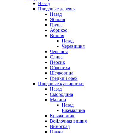
Назад
Плодовые деревья
Назад
Яблоня
Груша
Абрикос
Вишня
Назад
Черевишня
Черешня
Слива
Персик
Облепиха
Шелковица
Грецкий орех
Плодовые кустарники
Назад
Смородина
Малина
Назад
Ежемалина
Крыжовник
Войлочная вишня
Виноград
Годжи