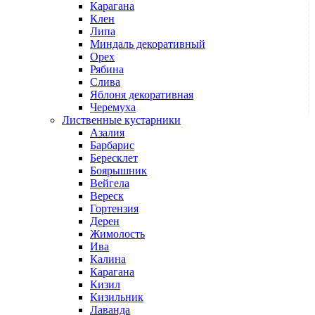
Карагана
Клен
Липа
Миндаль декоративный
Орех
Рябина
Слива
Яблоня декоративная
Черемуха
Лиственные кустарники
Азалия
Барбарис
Бересклет
Боярышник
Вейгела
Вереск
Гортензия
Дерен
Жимолость
Ива
Калина
Карагана
Кизил
Кизильник
Лаванда