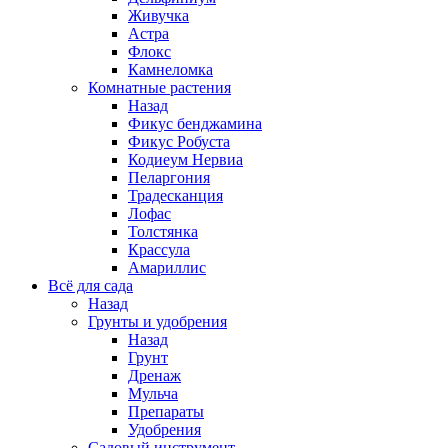
Живучка
Астра
Флокс
Камнеломка
Комнатные растения
Назад
Фикус бенджамина
Фикус Робуста
Кодиеум Нервиа
Пеларгония
Традесканция
Лофас
Толстянка
Крассула
Амариллис
Всё для сада
Назад
Грунты и удобрения
Назад
Грунт
Дренаж
Мульча
Препараты
Удобрения
Садовый инструмент