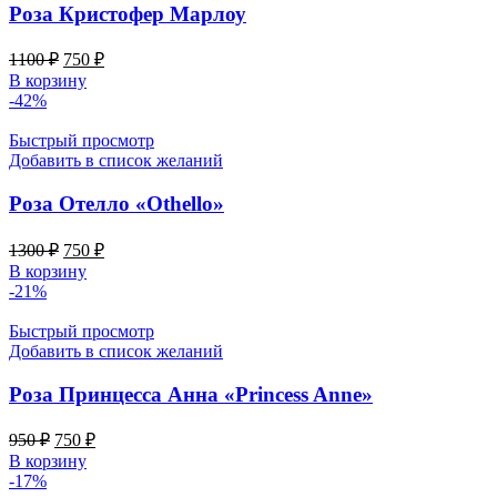
Роза Кристофер Марлоу
Первоначальная
Текущая
1100
₽
750
₽
цена
цена:
В корзину
составляла
750 ₽.
-42%
1100 ₽.
Быстрый просмотр
Добавить в список желаний
Роза Отелло «Othello»
Первоначальная
Текущая
1300
₽
750
₽
цена
цена:
В корзину
составляла
750 ₽.
-21%
1300 ₽.
Быстрый просмотр
Добавить в список желаний
Роза Принцесса Анна «Princess Anne»
Первоначальная
Текущая
950
₽
750
₽
цена
цена:
В корзину
составляла
750 ₽.
-17%