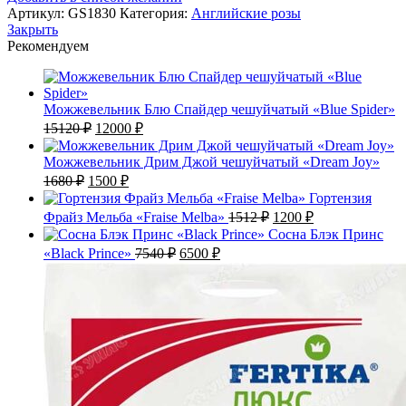
Артикул:
GS1830
Категория:
Английские розы
Закрыть
Рекомендуем
Можжевельник Блю Спайдер чешуйчатый «Blue Spider»
Первоначальная
Текущая
15120
₽
12000
₽
цена
цена:
составляла
12000 ₽.
Можжевельник Дрим Джой чешуйчатый «Dream Joy»
15120 ₽.
Первоначальная
Текущая
1680
₽
1500
₽
цена
цена:
Гортензия
составляла
1500 ₽.
Первоначальная
Текущая
Фрайз Мельба «Fraise Melba»
1512
₽
1200
₽
1680 ₽.
цена
цена:
Сосна Блэк Принс
составляла
1200 ₽.
Первоначальная
Текущая
«Black Prince»
7540
₽
6500
₽
1512 ₽.
цена
цена:
составляла
6500 ₽.
7540 ₽.