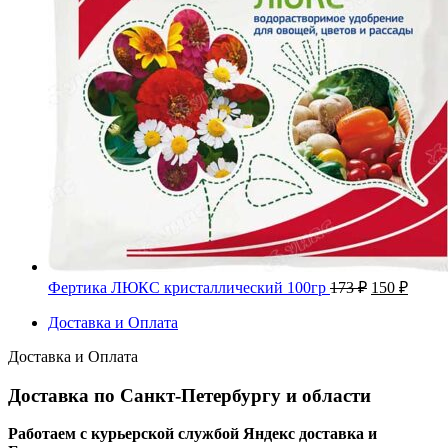
Первонача
Теку
Фертика ЛЮКС кристаллический 100гр
173
₽
150
₽
цена
цена:
составляла
Доставка и Оплата
150 ₽.
173 ₽.
Доставка и Оплата
Доставка по Санкт-Петербургу и области
Работаем с курьерской службой Яндекс доставка и