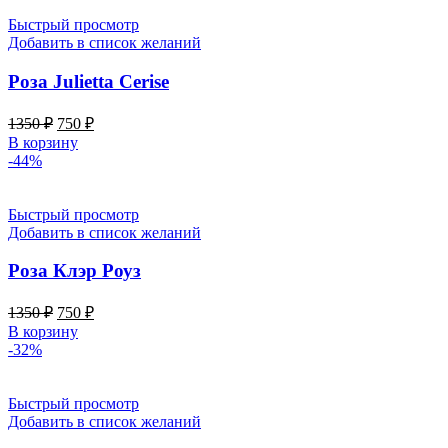
Быстрый просмотр
Добавить в список желаний
Роза Julietta Cerise
Первоначальная
Текущая
1350
₽
750
₽
цена
цена:
В корзину
составляла
750 ₽.
-44%
1350 ₽.
Быстрый просмотр
Добавить в список желаний
Роза Клэр Роуз
Первоначальная
Текущая
1350
₽
750
₽
цена
цена:
В корзину
составляла
750 ₽.
-32%
1350 ₽.
Быстрый просмотр
Добавить в список желаний