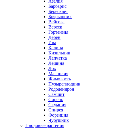
Азалия
Барбарис
Бересклет
Боярышник
Вейгела
Вереск
Гортензия
Дерен
Ива
Калина
Кизильник
Лапчатка
Лещина
Лох
Магнолия
Жимолость
Пузыреплодник
Рододендрон
Самшит
Сирень
Скумпия
Спирея
Форзиция
Чубушник
Плодовые растения