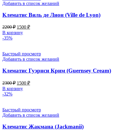
Добавить в список желаний
Клематис Виль де Лион (Ville de Lyon)
Первоначальная
Текущая
2200
₽
1500
₽
цена
цена:
В корзину
составляла
1500 ₽.
-35%
2200 ₽.
Быстрый просмотр
Добавить в список желаний
Клематис Гуэрнси Крим (Guernsey Cream)
Первоначальная
Текущая
2300
₽
1500
₽
цена
цена:
В корзину
составляла
1500 ₽.
-32%
2300 ₽.
Быстрый просмотр
Добавить в список желаний
Клематис Жакмана (Jackmanii)