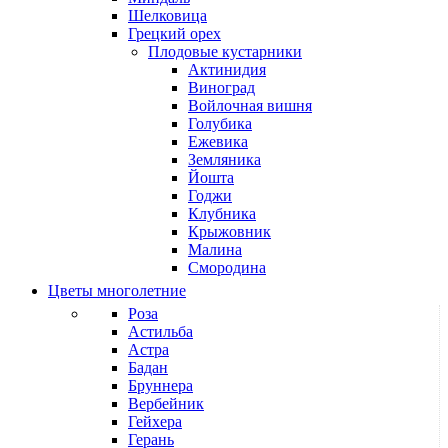
Шелковица
Грецкий орех
Плодовые кустарники
Актинидия
Виноград
Войлочная вишня
Голубика
Ежевика
Земляника
Йошта
Годжи
Клубника
Крыжовник
Малина
Смородина
Цветы многолетние
Роза
Астильба
Астра
Бадан
Бруннера
Вербейник
Гейхера
Герань