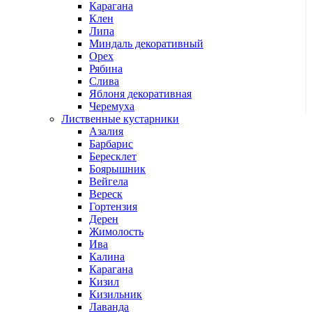
Карагана
Клен
Липа
Миндаль декоративный
Орех
Рябина
Слива
Яблоня декоративная
Черемуха
Лиственные кустарники
Азалия
Барбарис
Бересклет
Боярышник
Вейгела
Вереск
Гортензия
Дерен
Жимолость
Ива
Калина
Карагана
Кизил
Кизильник
Лаванда