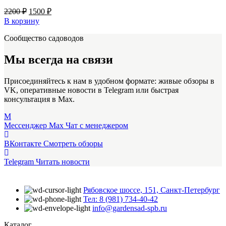
Первоначальная
Текущая
2200
₽
1500
₽
цена
цена:
В корзину
составляла
1500 ₽.
Сообщество садоводов
2200 ₽.
Мы всегда на связи
Присоединяйтесь к нам в удобном формате: живые обзоры в
VK, оперативные новости в Telegram или быстрая
консультация в Max.
M
Мессенджер Max
Чат с менеджером
ВКонтакте
Смотреть обзоры
Telegram
Читать новости
Рябовское шоссе, 151, Санкт-Петербург
Тел: 8 (981) 734-40-42
info@gardensad-spb.ru
Каталог