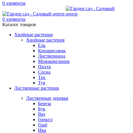
0
элементы
0
элементы
Каталог товаров
Хвойные растения
Хвойные растения
Ель
Кипарисовик
Лиственница
Можжевельник
Пихта
Сосна
Тис
Туя
Лиственные растения
Лиственные деревья
Береза
Бук
Вяз
Гинкго
Граб
Ива