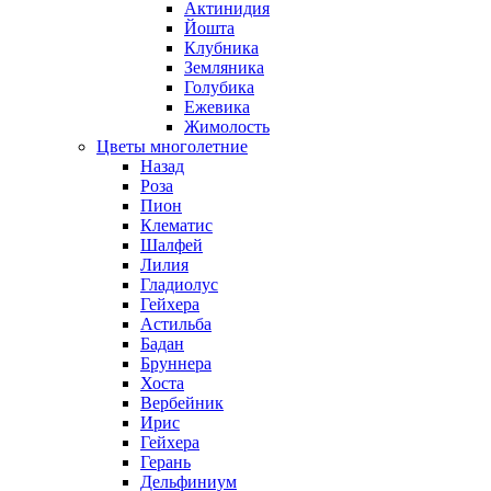
Актинидия
Йошта
Клубника
Земляника
Голубика
Ежевика
Жимолость
Цветы многолетние
Назад
Роза
Пион
Клематис
Шалфей
Лилия
Гладиолус
Гейхера
Астильба
Бадан
Бруннера
Хоста
Вербейник
Ирис
Гейхера
Герань
Дельфиниум