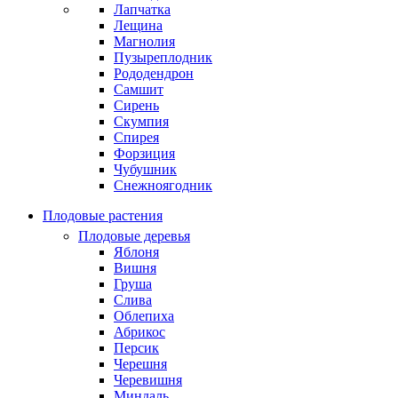
Лапчатка
Лещина
Магнолия
Пузыреплодник
Рододендрон
Самшит
Сирень
Скумпия
Спирея
Форзиция
Чубушник
Снежноягодник
Плодовые растения
Плодовые деревья
Яблоня
Вишня
Груша
Слива
Облепиха
Абрикос
Персик
Черешня
Черевишня
Миндаль