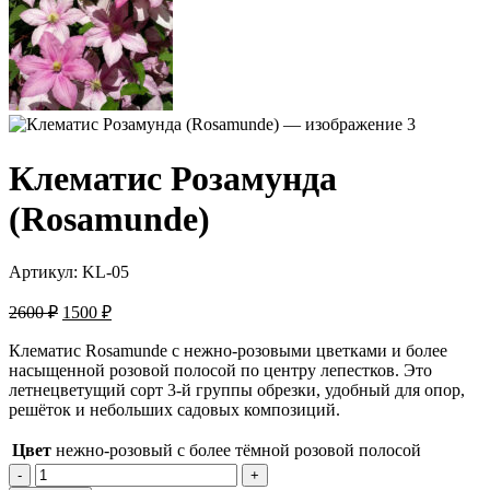
Клематис Розамунда
(Rosamunde)
Артикул:
KL-05
Первоначальная
Текущая
2600
₽
1500
₽
цена
цена:
составляла
Клематис Rosamunde с нежно-розовыми цветками и более
1500 ₽.
насыщенной розовой полосой по центру лепестков. Это
2600 ₽.
летнецветущий сорт 3-й группы обрезки, удобный для опор,
решёток и небольших садовых композиций.
Цвет
нежно-розовый с более тёмной розовой полосой
Количество