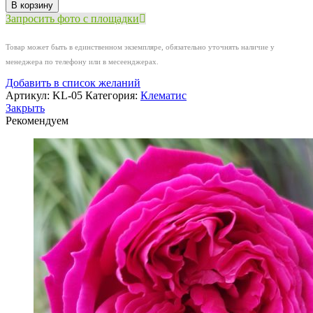
товара
В корзину
Клематис
Запросить фото с площадки
Розамунда
(Rosamunde)
Товар может быть в единственном экземпляре, обязательно уточнять наличие у
менеджера по телефону или в месеенджерах.
Добавить в список желаний
Артикул:
KL-05
Категория:
Клематис
Закрыть
Рекомендуем