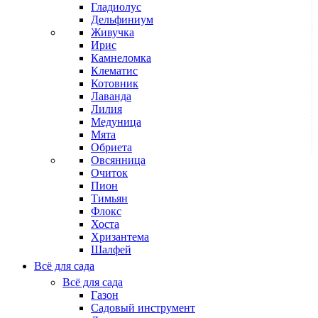
Гладиолус
Дельфиниум
Живучка
Ирис
Камнеломка
Клематис
Котовник
Лаванда
Лилия
Медуница
Мята
Обриета
Овсянница
Очиток
Пион
Тимьян
Флокс
Хоста
Хризантема
Шалфей
Всё для сада
Всё для сада
Газон
Садовый инструмент