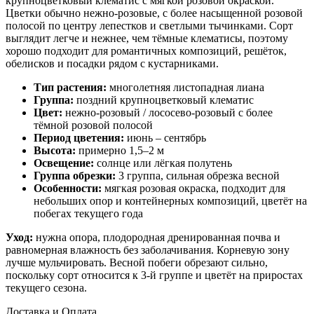
крупноцветковый клематис с мягкой розовой окраской.
Цветки обычно нежно-розовые, с более насыщенной розовой
полосой по центру лепестков и светлыми тычинками. Сорт
выглядит легче и нежнее, чем тёмные клематисы, поэтому
хорошо подходит для романтичных композиций, решёток,
обелисков и посадки рядом с кустарниками.
Тип растения:
многолетняя листопадная лиана
Группа:
поздний крупноцветковый клематис
Цвет:
нежно-розовый / лососево-розовый с более
тёмной розовой полосой
Период цветения:
июнь – сентябрь
Высота:
примерно 1,5–2 м
Освещение:
солнце или лёгкая полутень
Группа обрезки:
3 группа, сильная обрезка весной
Особенности:
мягкая розовая окраска, подходит для
небольших опор и контейнерных композиций, цветёт на
побегах текущего года
Уход:
нужна опора, плодородная дренированная почва и
равномерная влажность без заболачивания. Корневую зону
лучше мульчировать. Весной побеги обрезают сильно,
поскольку сорт относится к 3-й группе и цветёт на приростах
текущего сезона.
Доставка и Оплата