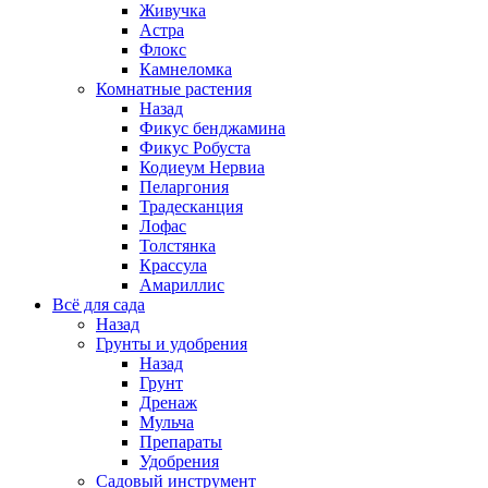
Живучка
Астра
Флокс
Камнеломка
Комнатные растения
Назад
Фикус бенджамина
Фикус Робуста
Кодиеум Нервиа
Пеларгония
Традесканция
Лофас
Толстянка
Крассула
Амариллис
Всё для сада
Назад
Грунты и удобрения
Назад
Грунт
Дренаж
Мульча
Препараты
Удобрения
Садовый инструмент