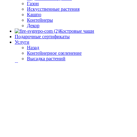
Газон
Искусственные растения
Кашпо
Контейнеры
Декор
Костровые чаши
Подарочные сертификаты
Услуги
Назад
Контейнерное озеленение
Высадка растений
Проложить маршрут
О Нас
Гарантии
Доставка и оплата
Сотрудничество
Контакты
Список желаний
Вход / регистрация
Vimeo
VK
Telegram
Боковая панель
Мы используем файлы cookie, чтобы улучшить ваш опыт
работы на нашем веб-сайте. Просматривая этот веб-сайт, вы
соглашаетесь на использование нами файлов cookie.