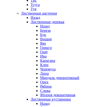
Тис
Тсуга
Туя
Лиственные растения
Назад
Лиственные деревья
Назад
Береза
Бук
Вишня
Вяз
Гинкго
Граб
Ива
Карагана
Клен
Черемуха
Липа
Миндаль декоративный
Орех
Рябина
Слива
Яблоня декоративная
Лиственные кустарники
Назад