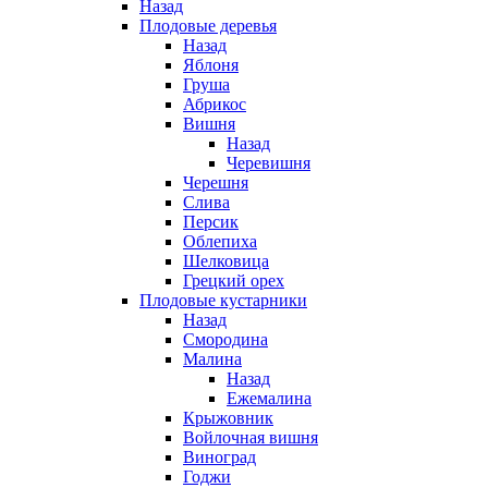
Назад
Плодовые деревья
Назад
Яблоня
Груша
Абрикос
Вишня
Назад
Черевишня
Черешня
Слива
Персик
Облепиха
Шелковица
Грецкий орех
Плодовые кустарники
Назад
Смородина
Малина
Назад
Ежемалина
Крыжовник
Войлочная вишня
Виноград
Годжи