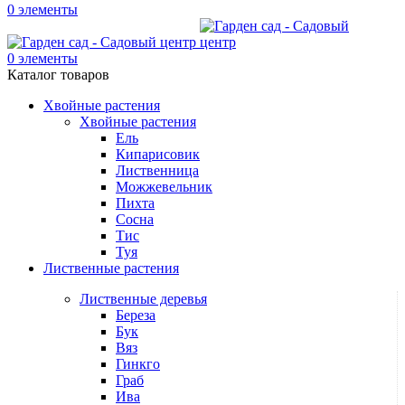
0
элементы
0
элементы
Каталог товаров
Хвойные растения
Хвойные растения
Ель
Кипарисовик
Лиственница
Можжевельник
Пихта
Сосна
Тис
Туя
Лиственные растения
Лиственные деревья
Береза
Бук
Вяз
Гинкго
Граб
Ива