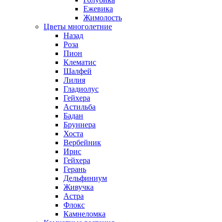
Ежевика
Жимолость
Цветы многолетние
Назад
Роза
Пион
Клематис
Шалфей
Лилия
Гладиолус
Гейхера
Астильба
Бадан
Бруннера
Хоста
Вербейник
Ирис
Гейхера
Герань
Дельфиниум
Живучка
Астра
Флокс
Камнеломка