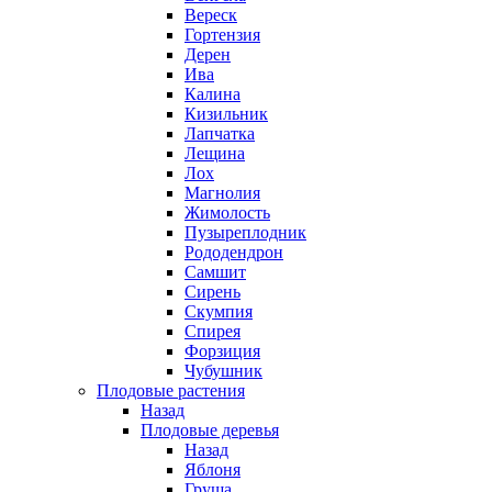
Вереск
Гортензия
Дерен
Ива
Калина
Кизильник
Лапчатка
Лещина
Лох
Магнолия
Жимолость
Пузыреплодник
Рододендрон
Самшит
Сирень
Скумпия
Спирея
Форзиция
Чубушник
Плодовые растения
Назад
Плодовые деревья
Назад
Яблоня
Груша