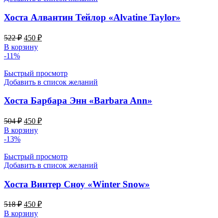
Хоста Алвантин Тейлор «Alvatine Taylor»
Первоначальная
Текущая
522
₽
450
₽
цена
цена:
В корзину
составляла
450 ₽.
-11%
522 ₽.
Быстрый просмотр
Добавить в список желаний
Хоста Барбара Энн «Barbara Ann»
Первоначальная
Текущая
504
₽
450
₽
цена
цена:
В корзину
составляла
450 ₽.
-13%
504 ₽.
Быстрый просмотр
Добавить в список желаний
Хоста Винтер Сноу «Winter Snow»
Первоначальная
Текущая
518
₽
450
₽
цена
цена:
В корзину