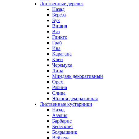
Лиственные деревья
Назад
Береза
Бук
Вишня
Вяз
Гинкго
Граб
Ива
Карагана
Клен
Черемуха
Липа
Миндаль декоративный
Орех
Рябина
Слива
Яблоня декоративная
Лиственные кустарники
Назад
Азалия
Барбарис
Бересклет
Боярышник
Вейгела