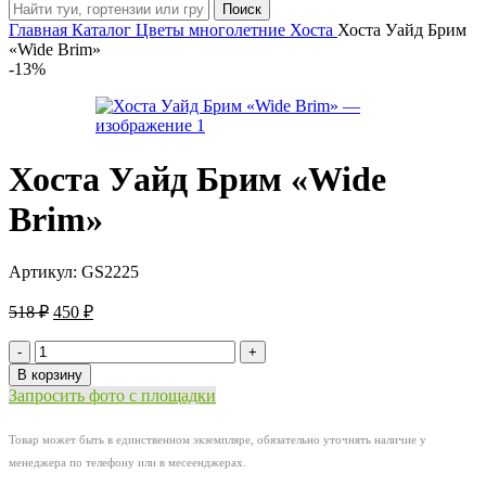
Поиск
Главная
Каталог
Цветы многолетние
Хоста
Хоста Уайд Брим
«Wide Brim»
-13%
Хоста Уайд Брим «Wide
Brim»
Артикул:
GS2225
Первоначальная
Текущая
518
₽
450
₽
цена
цена:
составляла
Количество
450 ₽.
товара
518 ₽.
В корзину
Хоста
Запросить фото с площадки
Уайд
Брим
Товар может быть в единственном экземпляре, обязательно уточнять наличие у
«Wide
менеджера по телефону или в месеенджерах.
Brim»