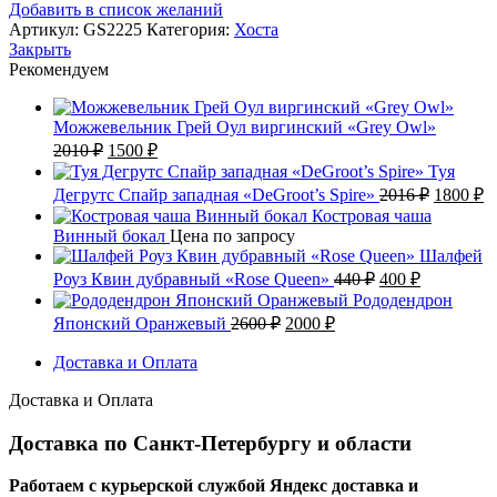
Добавить в список желаний
Артикул:
GS2225
Категория:
Хоста
Закрыть
Рекомендуем
Можжевельник Грей Оул виргинский «Grey Owl»
Первоначальная
Текущая
2010
₽
1500
₽
цена
цена:
Туя
составляла
1500 ₽.
Первона
Т
Дегрутс Спайр западная «DeGroot’s Spire»
2016
₽
1800
₽
2010 ₽.
цена
ц
Костровая чаша
составл
1
Винный бокал
Цена по запросу
2016 ₽.
Шалфей
Первоначальна
Текущая
Роуз Квин дубравный «Rose Queen»
440
₽
400
₽
цена
цена:
Рододендрон
составляла
400 ₽.
Первоначальная
Текущая
Японский Оранжевый
2600
₽
2000
₽
440 ₽.
цена
цена:
составляла
Доставка и Оплата
2000 ₽.
2600 ₽.
Доставка и Оплата
Доставка по Санкт-Петербургу и области
Работаем с курьерской службой Яндекс доставка и