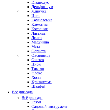
Гладиолус
Дельфиниум
Живучка
Ирис
Камнеломка
Клематис
Котовник
Лаванда
Лилия
Медуница
Мята
Обриета
Овсянница
Очиток
Пион
Тимьян
Флокс
Хоста
Хризантема
Шалфей
Всё для сада
Всё для сада
Газон
Садовый инструмент