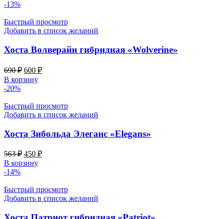
составляла
450 ₽.
-13%
518 ₽.
Быстрый просмотр
Добавить в список желаний
Хоста Волверайн гибридная «Wolverine»
Первоначальная
Текущая
690
₽
600
₽
цена
цена:
В корзину
составляла
600 ₽.
-20%
690 ₽.
Быстрый просмотр
Добавить в список желаний
Хоста Зибольда Элеганс «Elegans»
Первоначальная
Текущая
563
₽
450
₽
цена
цена:
В корзину
составляла
450 ₽.
-14%
563 ₽.
Быстрый просмотр
Добавить в список желаний
Хоста Патриот гибридная «Patriot»