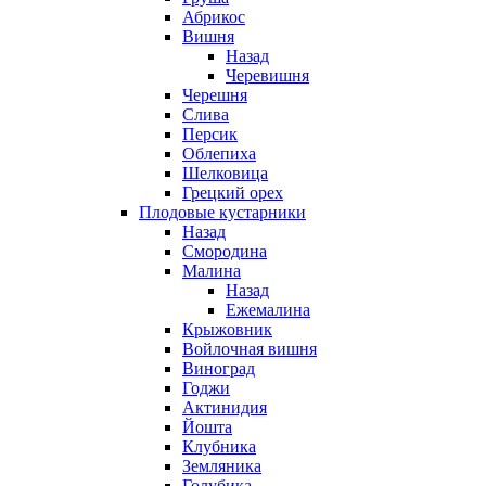
Абрикос
Вишня
Назад
Черевишня
Черешня
Слива
Персик
Облепиха
Шелковица
Грецкий орех
Плодовые кустарники
Назад
Смородина
Малина
Назад
Ежемалина
Крыжовник
Войлочная вишня
Виноград
Годжи
Актинидия
Йошта
Клубника
Земляника
Голубика