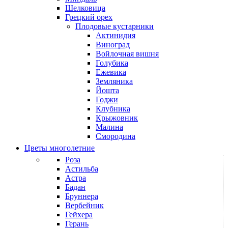
Шелковица
Грецкий орех
Плодовые кустарники
Актинидия
Виноград
Войлочная вишня
Голубика
Ежевика
Земляника
Йошта
Годжи
Клубника
Крыжовник
Малина
Смородина
Цветы многолетние
Роза
Астильба
Астра
Бадан
Бруннера
Вербейник
Гейхера
Герань