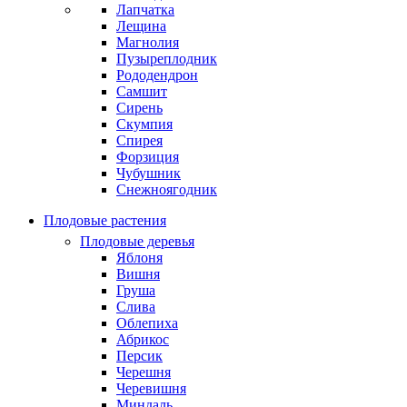
Лапчатка
Лещина
Магнолия
Пузыреплодник
Рододендрон
Самшит
Сирень
Скумпия
Спирея
Форзиция
Чубушник
Снежноягодник
Плодовые растения
Плодовые деревья
Яблоня
Вишня
Груша
Слива
Облепиха
Абрикос
Персик
Черешня
Черевишня
Миндаль