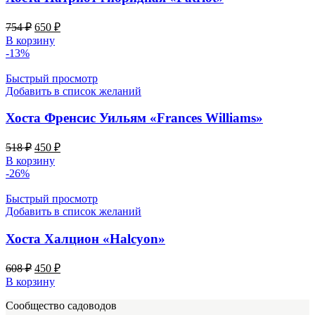
Первоначальная
Текущая
754
₽
650
₽
цена
цена:
В корзину
составляла
650 ₽.
-13%
754 ₽.
Быстрый просмотр
Добавить в список желаний
Хоста Френсис Уильям «Frances Williams»
Первоначальная
Текущая
518
₽
450
₽
цена
цена:
В корзину
составляла
450 ₽.
-26%
518 ₽.
Быстрый просмотр
Добавить в список желаний
Хоста Халцион «Halcyon»
Первоначальная
Текущая
608
₽
450
₽
цена
цена:
В корзину
составляла
450 ₽.
Сообщество садоводов
608 ₽.