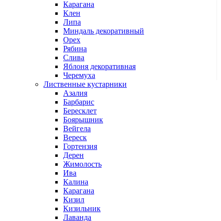
Карагана
Клен
Липа
Миндаль декоративный
Орех
Рябина
Слива
Яблоня декоративная
Черемуха
Лиственные кустарники
Азалия
Барбарис
Бересклет
Боярышник
Вейгела
Вереск
Гортензия
Дерен
Жимолость
Ива
Калина
Карагана
Кизил
Кизильник
Лаванда