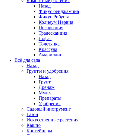
Комнатные растения
Назад
Фикус бенджамина
Фикус Робуста
Кодиеум Нервиа
Пеларгония
Традесканция
Лофас
Толстянка
Крассула
Амариллис
Всё для сада
Назад
Грунты и удобрения
Назад
Грунт
Дренаж
Мульча
Препараты
Удобрения
Садовый инструмент
Газон
Искусственные растения
Кашпо
Контейнеры