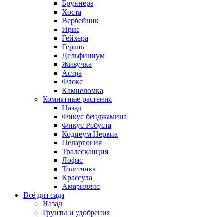
Бруннера
Хоста
Вербейник
Ирис
Гейхера
Герань
Дельфиниум
Живучка
Астра
Флокс
Камнеломка
Комнатные растения
Назад
Фикус бенджамина
Фикус Робуста
Кодиеум Нервиа
Пеларгония
Традесканция
Лофас
Толстянка
Крассула
Амариллис
Всё для сада
Назад
Грунты и удобрения