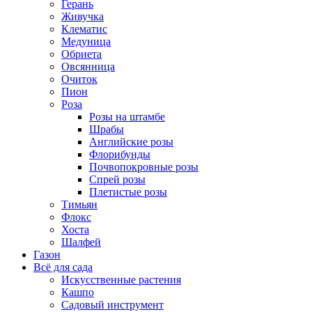
Герань
Живучка
Клематис
Медуница
Обриета
Овсянница
Очиток
Пион
Роза
Розы на штамбе
Шрабы
Английские розы
Флорибунды
Почвопокровные розы
Спрей розы
Плетистые розы
Тимьян
Флокс
Хоста
Шалфей
Газон
Всё для сада
Искусственные растения
Кашпо
Садовый инструмент