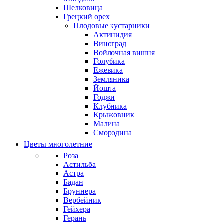
Шелковица
Грецкий орех
Плодовые кустарники
Актинидия
Виноград
Войлочная вишня
Голубика
Ежевика
Земляника
Йошта
Годжи
Клубника
Крыжовник
Малина
Смородина
Цветы многолетние
Роза
Астильба
Астра
Бадан
Бруннера
Вербейник
Гейхера
Герань