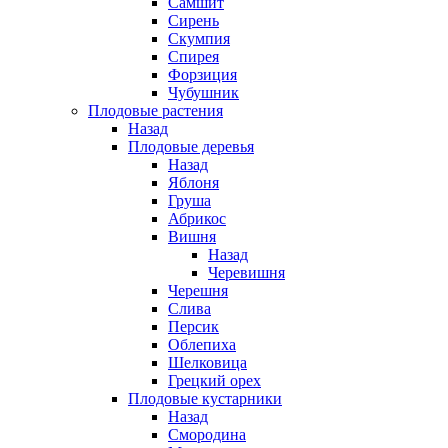
Самшит
Сирень
Скумпия
Спирея
Форзиция
Чубушник
Плодовые растения
Назад
Плодовые деревья
Назад
Яблоня
Груша
Абрикос
Вишня
Назад
Черевишня
Черешня
Слива
Персик
Облепиха
Шелковица
Грецкий орех
Плодовые кустарники
Назад
Смородина