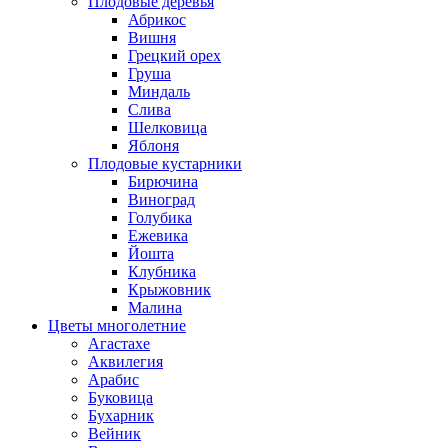
Плодовые деревья
Абрикос
Вишня
Грецкий орех
Груша
Миндаль
Слива
Шелковица
Яблоня
Плодовые кустарники
Бирючина
Виноград
Голубика
Ежевика
Йошта
Клубника
Крыжовник
Малина
Цветы многолетние
Агастахе
Аквилегия
Арабис
Буковица
Бухарник
Вейник