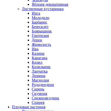
Яблоня декоративная
Лиственные кустарники
Ирга
Молодило
Барбарис
Бересклет
Боярышник
Гортензия
Дерен
Жимолость
Ива
Калина
Карагана
Кизил
Кизильник
Лапчатка
Лещина
Магнолия
Рододендрон
Сирень
Скумпия
Снежноягодник
Спирея
Плодовые растения