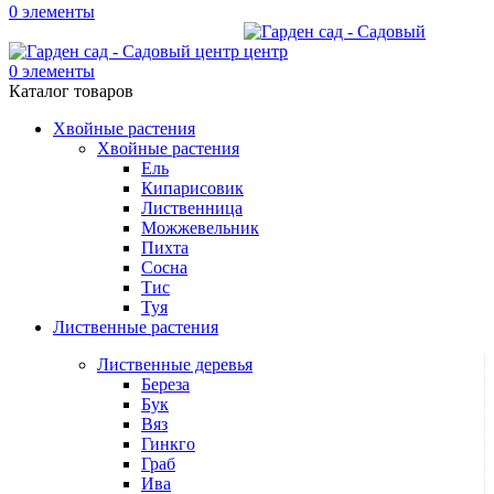
0
элементы
0
элементы
Каталог товаров
Хвойные растения
Хвойные растения
Ель
Кипарисовик
Лиственница
Можжевельник
Пихта
Сосна
Тис
Туя
Лиственные растения
Лиственные деревья
Береза
Бук
Вяз
Гинкго
Граб
Ива