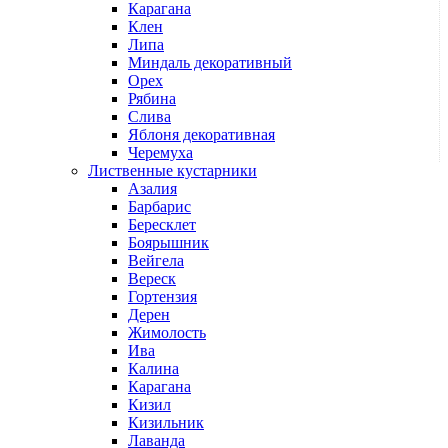
Карагана
Клен
Липа
Миндаль декоративный
Орех
Рябина
Слива
Яблоня декоративная
Черемуха
Лиственные кустарники
Азалия
Барбарис
Бересклет
Боярышник
Вейгела
Вереск
Гортензия
Дерен
Жимолость
Ива
Калина
Карагана
Кизил
Кизильник
Лаванда