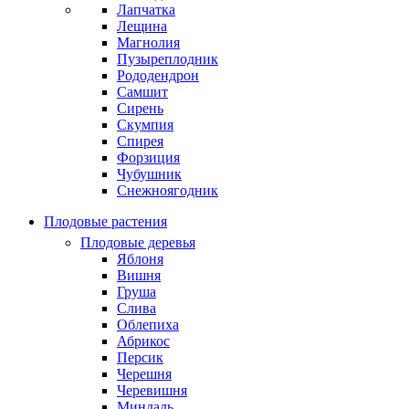
Лапчатка
Лещина
Магнолия
Пузыреплодник
Рододендрон
Самшит
Сирень
Скумпия
Спирея
Форзиция
Чубушник
Снежноягодник
Плодовые растения
Плодовые деревья
Яблоня
Вишня
Груша
Слива
Облепиха
Абрикос
Персик
Черешня
Черевишня
Миндаль