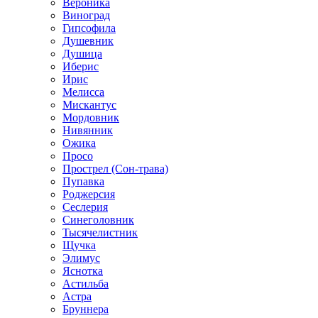
Вероника
Виноград
Гипсофила
Душевник
Душица
Иберис
Ирис
Мелисса
Мискантус
Мордовник
Нивянник
Ожика
Просо
Прострел (Сон-трава)
Пупавка
Роджерсия
Сеслерия
Синеголовник
Тысячелистник
Щучка
Элимус
Яснотка
Астильба
Астра
Бруннера