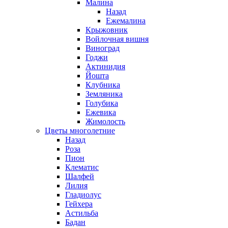
Малина
Назад
Ежемалина
Крыжовник
Войлочная вишня
Виноград
Годжи
Актинидия
Йошта
Клубника
Земляника
Голубика
Ежевика
Жимолость
Цветы многолетние
Назад
Роза
Пион
Клематис
Шалфей
Лилия
Гладиолус
Гейхера
Астильба
Бадан