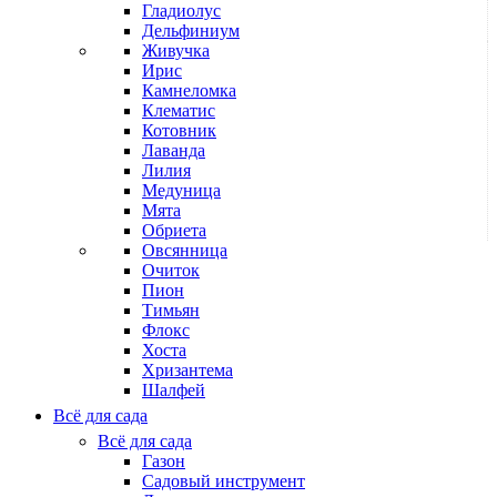
Гладиолус
Дельфиниум
Живучка
Ирис
Камнеломка
Клематис
Котовник
Лаванда
Лилия
Медуница
Мята
Обриета
Овсянница
Очиток
Пион
Тимьян
Флокс
Хоста
Хризантема
Шалфей
Всё для сада
Всё для сада
Газон
Садовый инструмент