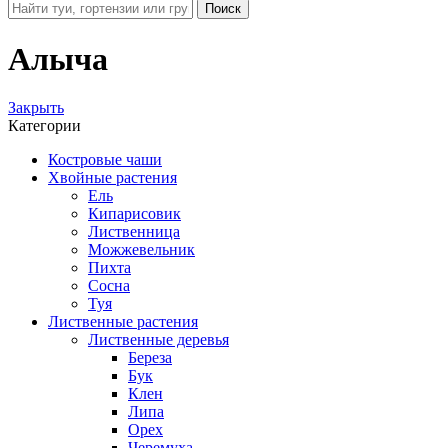
Поиск
Алыча
Закрыть
Категории
Костровые чаши
Хвойные растения
Ель
Кипарисовик
Лиственница
Можжевельник
Пихта
Сосна
Туя
Лиственные растения
Лиственные деревья
Береза
Бук
Клен
Липа
Орех
Черемуха