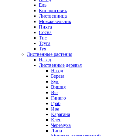
Ель
Кипарисовик
Лиственница
Можжевельник
Пихта
Сосна
Тис
Тсуга
Туя
Лиственные растения
Назад
Лиственные деревья
Назад
Береза
Бук
Вишня
Вяз
Гинкго
Граб
Ива
Карагана
Клен
Черемуха
Липа